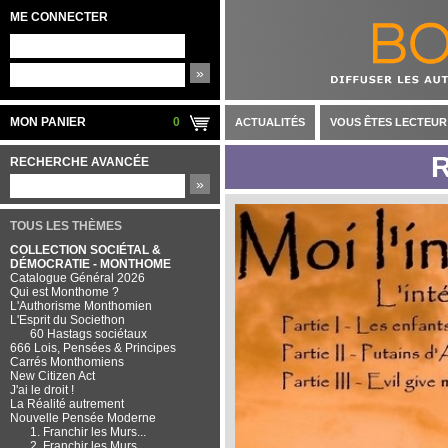
ME CONNECTER
»
MON PANIER
0
ACTUALITÉS
VOUS ÊTES LECTEUR
RECHERCHE AVANCÉE
»
TOUS LES THÈMES
COLLECTION SOCIÉTAL &
DÉMOCRATIE - MONTHOME
Catalogue Général 2026
Qui est Monthome ?
L'Authorisme Monthomien
L'Esprit du Societhon
60 Hastags sociétaux
666 Lois, Pensées & Principes
Carrés Monthomiens
New Citizen Act
J'ai le droit !
La Réalité autrement
Nouvelle Pensée Moderne
1. Franchir les Murs...
2. Franchir les Murs...