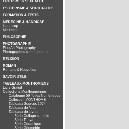
EROTISME & SEXUALITÉ
ESOTÉRISME & SPIRITUALITÉ
FORMATION & TESTS
MÉDECINE & HANDICAP
Handicap
Médecine
PHILOSOPHIE
PHOTOGRAPHIE
Fine Art Photography
Photographes contemporains
RELIGION
ROMAN
Romans & Nouvelles
SAVOIR UTILE
TABLEAUX MONTHOMIENS
Livre Gratuit
Collections Monthomiennes
Catalogue 50 Toiles Numériques
Collection MONTHOME
Tableaux Sources 1974
Tableaux de Mots
Tableaux de Livres
Série Collage sur toile
Série Thuya
Série Céramique
Série Géométrie