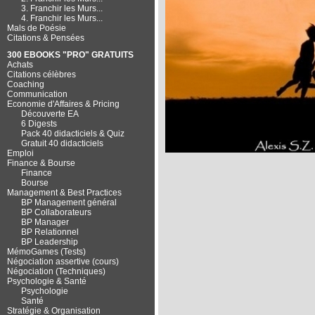
3. Franchir les Murs...
4. Franchir les Murs...
Mals de Poésie
Citations & Pensées
300 EBOOKS "PRO" GRATUITS
Achats
Citations célèbres
Coaching
Communication
Economie d'Affaires & Pricing
Découverte EA
6 Digests
Pack 40 didacticiels & Quiz
Gratuit 40 didacticiels
Emploi
Finance & Bourse
Finance
Bourse
Management & Best Practices
BP Management général
BP Collaborateurs
BP Manager
BP Relationnel
BP Leadership
MémoGames (Tests)
Négociation assertive (cours)
Négociation (Techniques)
Psychologie & Santé
Psychologie
Santé
Stratégie & Organisation