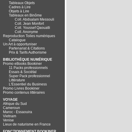
Tableaux Objets
Cadres à Lire
Objets à Lire
Tableaux en Binôme
Coll. Abdsalam Messouli
Coll. Jean Monfort
Coll. Youssef Qaouatli
Coll. Anonyme
Reproduction Toiles numériques
Catalogue
Un Art à opportuniser
Partenariat & Citations
Prix & Tarifs Authorisme
BIBLIOTHÈQUE NUMÉRIQUE
Promo eBooks Bookiner
11 Packs professionnels
Essais & Sociétal
Super Pack professionnel
Littérature
L'Essentiel du Business
Promo Livres Bookiner
Promo contenus littéraires
VOYAGE
Afrique du Sud
Cameroun
Maroc - Essaouira
Vietnam
Venise
Lieux de naturisme en France
FONCTIONNEMENT BOOKINER