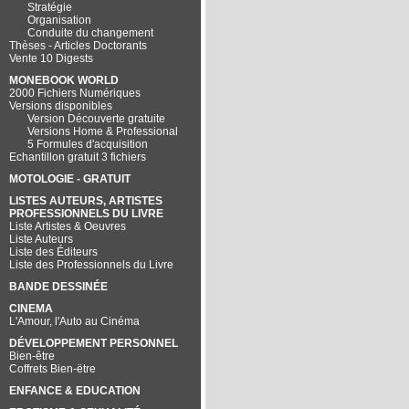
Stratégie
Organisation
Conduite du changement
Thèses - Articles Doctorants
Vente 10 Digests
MONEBOOK WORLD
2000 Fichiers Numériques
Versions disponibles
Version Découverte gratuite
Versions Home & Professional
5 Formules d'acquisition
Echantillon gratuit 3 fichiers
MOTOLOGIE - GRATUIT
LISTES AUTEURS, ARTISTES
PROFESSIONNELS DU LIVRE
Liste Artistes & Oeuvres
Liste Auteurs
Liste des Éditeurs
Liste des Professionnels du Livre
BANDE DESSINÉE
CINEMA
L'Amour, l'Auto au Cinéma
DÉVELOPPEMENT PERSONNEL
Bien-être
Coffrets Bien-ëtre
ENFANCE & EDUCATION