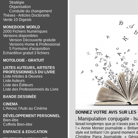
Stratégie
Organisation
Conduite du changement
Thèses - Articles Doctorants
Vente 10 Digests
MONEBOOK WORLD
2000 Fichiers Numériques
Versions disponibles
Version Découverte gratuite
Versions Home & Professional
5 Formules d'acquisition
Echantillon gratuit 3 fichiers
MOTOLOGIE - GRATUIT
LISTES AUTEURS, ARTISTES
PROFESSIONNELS DU LIVRE
Liste Artistes & Oeuvres
Liste Auteurs
Liste des Éditeurs
Liste des Professionnels du Livre
BANDE DESSINÉE
CINEMA
L'Amour, l'Auto au Cinéma
DONNEZ VOTRE AVIS SUR LES
DÉVELOPPEMENT PERSONNEL
. Manipulation conjugale - I
Bien-être
faisait longtemps que je n'avais pas lu
Coffrets Bien-ëtre
! » Annie Monier journaliste
« Brillan
ENFANCE & EDUCATION
style est brillant ! Un grand moment d'o
Christine Parra Journaliste.
« Génial