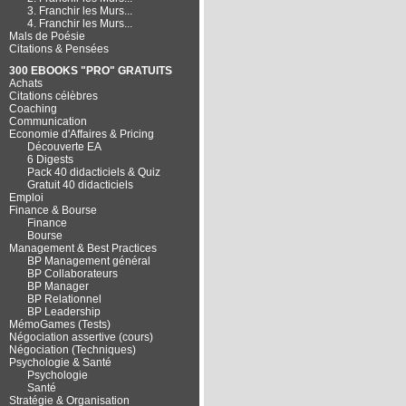
3. Franchir les Murs...
4. Franchir les Murs...
Mals de Poésie
Citations & Pensées
300 EBOOKS "PRO" GRATUITS
Achats
Citations célèbres
Coaching
Communication
Economie d'Affaires & Pricing
Découverte EA
6 Digests
Pack 40 didacticiels & Quiz
Gratuit 40 didacticiels
Emploi
Finance & Bourse
Finance
Bourse
Management & Best Practices
BP Management général
BP Collaborateurs
BP Manager
BP Relationnel
BP Leadership
MémoGames (Tests)
Négociation assertive (cours)
Négociation (Techniques)
Psychologie & Santé
Psychologie
Santé
Stratégie & Organisation