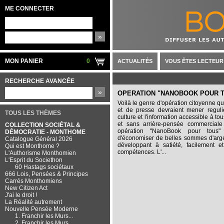
ME CONNECTER
»
MON PANIER
0
ACTUALITÉS
VOUS ÊTES LECTEUR
RECHERCHE AVANCÉE
»
OPERATION "NANOBOOK POUR 
Voilà le genre d'opération citoyenne que
et de presse devraient mener reguli
TOUS LES THÈMES
culture et l'information accessible à to
et sans arrière-pensée commerciale
COLLECTION SOCIÉTAL &
opération
"NanoBook pour tous"
DÉMOCRATIE - MONTHOME
d'économiser de belles sommes d'arge
Catalogue Général 2026
développant à satiété, facilement e
Qui est Monthome ?
compétences.
L'...
L'Authorisme Monthomien
L'Esprit du Societhon
60 Hastags sociétaux
666 Lois, Pensées & Principes
Carrés Monthomiens
New Citizen Act
J'ai le droit !
La Réalité autrement
Nouvelle Pensée Moderne
1. Franchir les Murs...
2. Franchir les Murs...