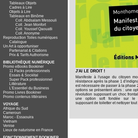
Tableaux Objets
Cadres à Lire
Objets à Lire
Tableaux en Binôme
Coll. Abdsalam Messouli
Coll. Jean Monfort
Coll. Youssef Qaouatli
Coll. Anonyme
Reproduction Toiles numériques
Catalogue
Un Art à opportuniser
Partenariat & Citations
Prix & Tarifs Authorisme
BIBLIOTHÈQUE NUMÉRIQUE
Promo eBooks Bookiner
11 Packs professionnels
J'AI LE DROIT !
Essais & Sociétal
Manifeste à l'usage
du citoyen mo
Super Pack professionnel
résistance après la phase 1 d’indignat
Littérature
est nécessaire de passer à la phase 2 
L'Essentiel du Business
options se présentent alors : une o
Promo Livres Bookiner
révolution supposant un choc fronta
Promo contenus littéraires
une option soft fondée sur le 
supposant de toiletter et nettoyer tout 
VOYAGE
Afrique du Sud
Cameroun
Maroc - Essaouira
Vietnam
Venise
Lieux de naturisme en France
FONCTIONNEMENT BOOKINER