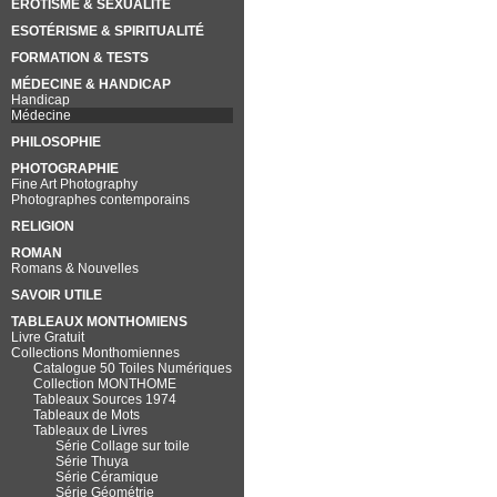
EROTISME & SEXUALITÉ
ESOTÉRISME & SPIRITUALITÉ
FORMATION & TESTS
MÉDECINE & HANDICAP
Handicap
Médecine
PHILOSOPHIE
PHOTOGRAPHIE
Fine Art Photography
Photographes contemporains
RELIGION
ROMAN
Romans & Nouvelles
SAVOIR UTILE
TABLEAUX MONTHOMIENS
Livre Gratuit
Collections Monthomiennes
Catalogue 50 Toiles Numériques
Collection MONTHOME
Tableaux Sources 1974
Tableaux de Mots
Tableaux de Livres
Série Collage sur toile
Série Thuya
Série Céramique
Série Géométrie