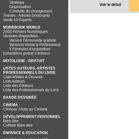
Stratégie
Voir le détail
Organisation
Conduite du changement
Thèses - Articles Doctorants
Vente 10 Digests
MONEBOOK WORLD
2000 Fichiers Numériques
Versions disponibles
Version Découverte gratuite
Versions Home & Professional
5 Formules d'acquisition
Echantillon gratuit 3 fichiers
MOTOLOGIE - GRATUIT
LISTES AUTEURS, ARTISTES
PROFESSIONNELS DU LIVRE
Liste Artistes & Oeuvres
Liste Auteurs
Liste des Éditeurs
Liste des Professionnels du Livre
BANDE DESSINÉE
CINEMA
L'Amour, l'Auto au Cinéma
DÉVELOPPEMENT PERSONNEL
Bien-être
Coffrets Bien-ëtre
ENFANCE & EDUCATION