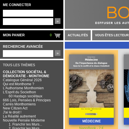
ME CONNECTER
»
MON PANIER
0
ACTUALITÉS
VOUS ÊTES LECTEUR
RECHERCHE AVANCÉE
»
TOUS LES THÈMES
COLLECTION SOCIÉTAL &
DÉMOCRATIE - MONTHOME
Catalogue Général 2026
Qui est Monthome ?
L'Authorisme Monthomien
L'Esprit du Societhon
60 Hastags sociétaux
666 Lois, Pensées & Principes
Carrés Monthomiens
New Citizen Act
J'ai le droit !
La Réalité autrement
Nouvelle Pensée Moderne
MÉDECINE
1. Franchir les Murs...
NanoBook - 2 €
2. Franchir les Murs...