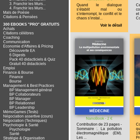
3. Franchir les Murs...
Quand le dialogue
C
4. Franchir les Murs...
s’établit mal ou
co
Mals de Poésie
s’interrompt,
le conflit et le
e
Citations & Pensées
chaos s’instal...
Co
300 EBOOKS "PRO" GRATUITS
Voir le détail
Achats
Citations célèbres
Coaching
Communication
Economie d'Affaires & Pricing
Découverte EA
6 Digests
Pack 40 didacticiels & Quiz
Gratuit 40 didacticiels
Emploi
Finance & Bourse
Finance
Bourse
Management & Best Practices
BP Management général
BP Collaborateurs
BP Manager
BP Relationnel
BP Leadership
MÉDECINE
MémoGames (Tests)
Négociation assertive (cours)
NanoBook - 2 €
Négociation (Techniques)
Contribution de 23 pages -
C
Psychologie & Santé
Sommaire :
. La pollution
qu
Psychologie
électromagnétique (EM)
.
1
Santé
Les ...
Pr
Stratégie & Organisation