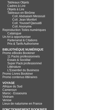
Tableaux Objets
Cadres à Lire
Objets à Lire
Tableaux en Binôme
Coll. Abdsalam Messouli
Coll. Jean Monfort
Coll. Youssef Qaouatli
Coll. Anonyme
Reproduction Toiles numériques
Catalogue
Un Art à opportuniser
Partenariat & Citations
Prix & Tarifs Authorisme
BIBLIOTHÈQUE NUMÉRIQUE
Promo eBooks Bookiner
11 Packs professionnels
Essais & Sociétal
Super Pack professionnel
Littérature
L'Essentiel du Business
Promo Livres Bookiner
Promo contenus littéraires
VOYAGE
Afrique du Sud
Cameroun
Maroc - Essaouira
Vietnam
Venise
Lieux de naturisme en France
FONCTIONNEMENT BOOKINER