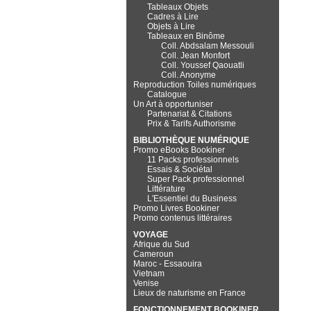
Tableaux Objets
Cadres à Lire
Objets à Lire
Tableaux en Binôme
Coll. Abdsalam Messouli
Coll. Jean Monfort
Coll. Youssef Qaouatli
Coll. Anonyme
Reproduction Toiles numériques
Catalogue
Un Art à opportuniser
Partenariat & Citations
Prix & Tarifs Authorisme
BIBLIOTHÈQUE NUMÉRIQUE
Promo eBooks Bookiner
11 Packs professionnels
Essais & Sociétal
Super Pack professionnel
Littérature
L'Essentiel du Business
Promo Livres Bookiner
Promo contenus littéraires
VOYAGE
Afrique du Sud
Cameroun
Maroc - Essaouira
Vietnam
Venise
Lieux de naturisme en France
FONCTIONNEMENT BOOKINER