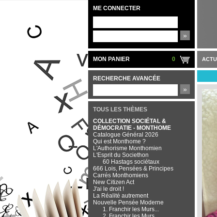
ME CONNECTER
»
MON PANIER
0
ACTU
RECHERCHE AVANCÉE
»
TOUS LES THÈMES
COLLECTION SOCIÉTAL &
DÉMOCRATIE - MONTHOME
Catalogue Général 2026
Qui est Monthome ?
L'Authorisme Monthomien
L'Esprit du Societhon
60 Hastags sociétaux
666 Lois, Pensées & Principes
Carrés Monthomiens
New Citizen Act
J'ai le droit !
La Réalité autrement
Nouvelle Pensée Moderne
1. Franchir les Murs...
2. Franchir les Murs...