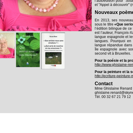
l’autoédition pour "Sou
et "Appel à découvrir" (n
Nouveaux poèm
En 2013, ses nouveau
sous le titre
«Que serio
l’édition bilingue de ce
est l’auteur, François-
langue espagnole et le
langues. Pourquoi en 
langue répandue dans l
île espagnole avec so
second vit à Bruxelles.
Pour la poésie et la pr
http://www.ghislaine-re
Pour la peinture et la s
http://ecriture-peintur
Contact
Mme Ghislaine Renard
ghislaine.renard@skyn
Tél. 00 32 67 21 79 12