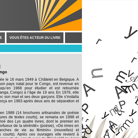
E
VOUS ÊTES ACTEUR DU LIVRE
d
ongo
ée le 16 mars 1949 à Châtelet en Belgique. A
é son pays natal pour le Congo, est revenue en
qu’en 1968 pour étudier et est retournée
tanga, Congo) à l’âge de 19 ans. En 1976, elle
ec son mari et ses deux garçons. Elle s’installa
vorça en 1983 après deux ans de séparation et
re en 1988 (14 brochures artisanales de poésie
ures de textes courts), se remaria en 1998 et
loé des Lys quatre livres, dont le premier en
ortueux de la sérénité» (poésie), «De rimes en
Tranches de vie au féminin» (nouvelles) et
s courts). Après ces ouvrages elle revient à