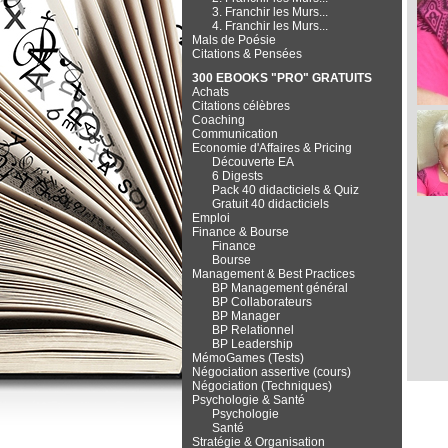
3. Franchir les Murs...
4. Franchir les Murs...
Mals de Poésie
Citations & Pensées
300 EBOOKS "PRO" GRATUITS
Achats
Citations célèbres
Coaching
Communication
Economie d'Affaires & Pricing
Découverte EA
6 Digests
Pack 40 didacticiels & Quiz
Gratuit 40 didacticiels
Emploi
Finance & Bourse
Finance
Bourse
Management & Best Practices
BP Management général
BP Collaborateurs
BP Manager
BP Relationnel
BP Leadership
MémoGames (Tests)
Négociation assertive (cours)
Négociation (Techniques)
Psychologie & Santé
Psychologie
Santé
Stratégie & Organisation