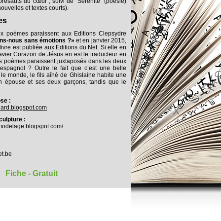
bresauts du cœur", suivi de "Sérénité" (poésie)
ouvelles et textes courts).
es
x poèmes paraissent aux Editions Clepsydre
ns-nous sans émotions ?»
et en janvier 2015,
 livre est publiée aux Editions du Net. Si elle en
Xavier Corazon de Jésus en est le traducteur en
s poèmes paraissent juxtaposés dans les deux
espagnol ? Outre le fait que c’est une belle
e monde, le fils aîné de Ghislaine habite une
n épouse et ses deux garçons, tandis que le
ose :
nard.blogspot.com
culpture :
e-modelage.blogspot.com/
et.be
Fiche - Gratuit