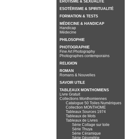
EROTISME & SEXUALITÉ
ESOTÉRISME & SPIRITUALITÉ
FORMATION & TESTS
MÉDECINE & HANDICAP
Handicap
Médecine
PHILOSOPHIE
PHOTOGRAPHIE
Fine Art Photography
Photographes contemporains
RELIGION
ROMAN
Romans & Nouvelles
SAVOIR UTILE
TABLEAUX MONTHOMIENS
Livre Gratuit
Collections Monthomiennes
Catalogue 50 Toiles Numériques
Collection MONTHOME
Tableaux Sources 1974
Tableaux de Mots
Tableaux de Livres
Série Collage sur toile
Série Thuya
Série Céramique
Série Géométrie