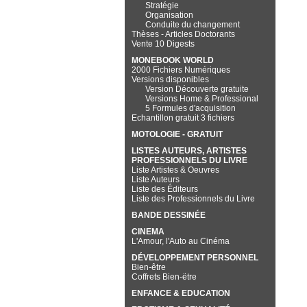
Stratégie
Organisation
Conduite du changement
Thèses - Articles Doctorants
Vente 10 Digests
MONEBOOK WORLD
2000 Fichiers Numériques
Versions disponibles
Version Découverte gratuite
Versions Home & Professional
5 Formules d'acquisition
Echantillon gratuit 3 fichiers
MOTOLOGIE - GRATUIT
LISTES AUTEURS, ARTISTES
PROFESSIONNELS DU LIVRE
Liste Artistes & Oeuvres
Liste Auteurs
Liste des Éditeurs
Liste des Professionnels du Livre
BANDE DESSINÉE
CINEMA
L'Amour, l'Auto au Cinéma
DÉVELOPPEMENT PERSONNEL
Bien-être
Coffrets Bien-ëtre
ENFANCE & EDUCATION