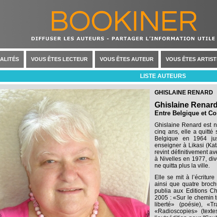
ALITÉS
VOUS ÊTES LECTEUR
VOUS ÊTES AUTEUR
VOUS ÊTES ARTIST
LISTE AUTEURS
GHISLAINE RENARD
Ghislaine Renar
Entre Belgique et C
Ghislaine Renard est n
cinq ans, elle a quitt
Belgique en 1964 jus
enseigner à Likasi (Ka
revint définitivement av
à Nivelles en 1977, di
ne quitta plus la ville.
Elle se mit à l’écritu
ainsi que quatre broch
publia aux Editions Ch
2005 : «Sur le chemin t
liberté» (poésie), «
«Radioscopies» (texte