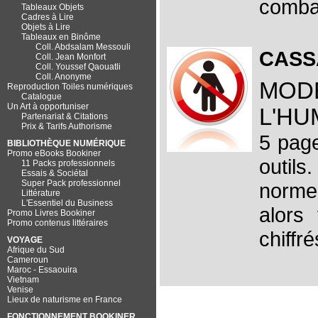
combat
Tableaux Objets
Cadres à Lire
Objets à Lire
Tableaux en Binôme
Coll. Abdsalam Messouli
CASS
Coll. Jean Monfort
Coll. Youssef Qaouatli
Coll. Anonyme
MOD
Reproduction Toiles numériques
Catalogue
Un Art à opportuniser
L'HU
Partenariat & Citations
Prix & Tarifs Authorisme
5 pag
BIBLIOTHÈQUE NUMÉRIQUE
Promo eBooks Bookiner
outils
.
11 Packs professionnels
Essais & Sociétal
Super Pack professionnel
norme 
Littérature
L'Essentiel du Business
alors 
Promo Livres Bookiner
Promo contenus littéraires
chiffré
VOYAGE
Afrique du Sud
Cameroun
Maroc - Essaouira
Vietnam
Venise
Lieux de naturisme en France
FONCTIONNEMENT BOOKINER