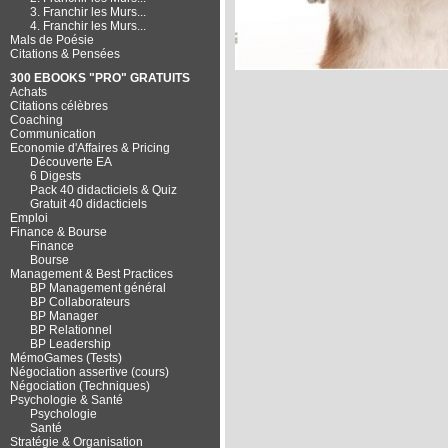
3. Franchir les Murs...
4. Franchir les Murs...
Mals de Poésie
Citations & Pensées
300 EBOOKS "PRO" GRATUITS
Achats
Citations célèbres
Coaching
Communication
Economie d'Affaires & Pricing
Découverte EA
6 Digests
Pack 40 didacticiels & Quiz
Gratuit 40 didacticiels
Emploi
Finance & Bourse
Finance
Bourse
Management & Best Practices
BP Management général
BP Collaborateurs
BP Manager
BP Relationnel
BP Leadership
MémoGames (Tests)
Négociation assertive (cours)
Négociation (Techniques)
Psychologie & Santé
Psychologie
Santé
Stratégie & Organisation