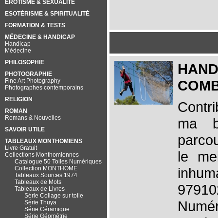
EROTISME & SEXUALITÉ
ESOTÉRISME & SPIRITUALITÉ
FORMATION & TESTS
MÉDECINE & HANDICAP
Handicap
Médecine
PHILOSOPHIE
HAND
PHOTOGRAPHIE
Fine Art Photography
COMB
Photographes contemporains
RELIGION
Contri
ROMAN
Romans & Nouvelles
ma b
SAVOIR UTILE
parcou
TABLEAUX MONTHOMIENS
Livre Gratuit
le mei
Collections Monthomiennes
Catalogue 50 Toiles Numériques
Collection MONTHOME
inhum
Tableaux Sources 1974
Tableaux de Mots
97910
Tableaux de Livres
Série Collage sur toile
Numér
Série Thuya
Série Céramique
Série Géométrie