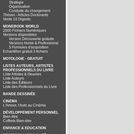
Stratégie
Organisation
Conduite du changement
Thèses - Articles Doctorants
Vente 10 Digests
MONEBOOK WORLD
2000 Fichiers Numériques
Versions disponibles
Version Découverte gratuite
Versions Home & Professional
5 Formules d'acquisition
Echantillon gratuit 3 fichiers
MOTOLOGIE - GRATUIT
LISTES AUTEURS, ARTISTES
PROFESSIONNELS DU LIVRE
Liste Artistes & Oeuvres
Liste Auteurs
Liste des Éditeurs
Liste des Professionnels du Livre
BANDE DESSINÉE
CINEMA
L'Amour, l'Auto au Cinéma
DÉVELOPPEMENT PERSONNEL
Bien-être
Coffrets Bien-ëtre
ENFANCE & EDUCATION