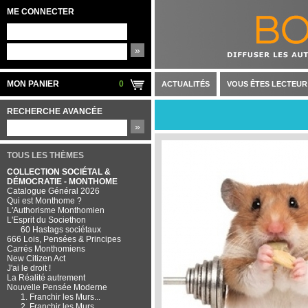
ME CONNECTER
»
MON PANIER
0
ACTUALITÉS
VOUS ÊTES LECTEUR
RECHERCHE AVANCÉE
»
TOUS LES THÈMES
COLLECTION SOCIÉTAL &
DÉMOCRATIE - MONTHOME
Catalogue Général 2026
Qui est Monthome ?
L'Authorisme Monthomien
L'Esprit du Societhon
60 Hastags sociétaux
666 Lois, Pensées & Principes
Carrés Monthomiens
New Citizen Act
J'ai le droit !
La Réalité autrement
Nouvelle Pensée Moderne
1. Franchir les Murs...
2. Franchir les Murs...