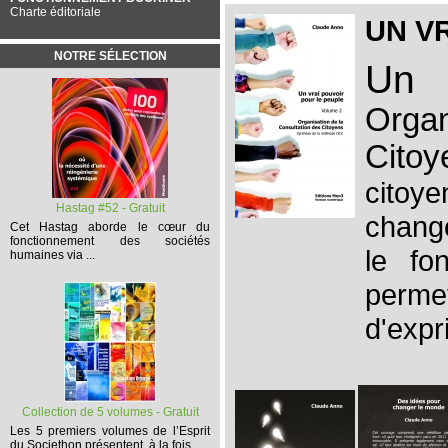
Charte éditoriale
UN V
NOTRE SÉLECTION
Un 
Orga
Citoy
citoye
Hastag #52 - Gratuit
change
Cet
Hastag
aborde le cœur du
fonctionnement des sociétés
le fo
humaines via ...
perm
d'expr
Collection de 5 volumes - Gratuit
Les 5 premiers volumes
de l’Esprit
du Societhon présentent, à la fois,...