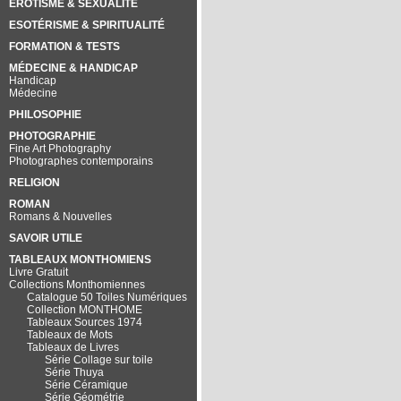
EROTISME & SEXUALITÉ
ESOTÉRISME & SPIRITUALITÉ
FORMATION & TESTS
MÉDECINE & HANDICAP
Handicap
Médecine
PHILOSOPHIE
PHOTOGRAPHIE
Fine Art Photography
Photographes contemporains
RELIGION
ROMAN
Romans & Nouvelles
SAVOIR UTILE
TABLEAUX MONTHOMIENS
Livre Gratuit
Collections Monthomiennes
Catalogue 50 Toiles Numériques
Collection MONTHOME
Tableaux Sources 1974
Tableaux de Mots
Tableaux de Livres
Série Collage sur toile
Série Thuya
Série Céramique
Série Géométrie