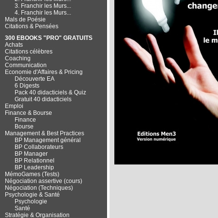
3. Franchir les Murs...
4. Franchir les Murs...
Mals de Poésie
Citations & Pensées
300 EBOOKS "PRO" GRATUITS
Achats
Citations célèbres
Coaching
Communication
Economie d'Affaires & Pricing
Découverte EA
6 Digests
Pack 40 didacticiels & Quiz
Gratuit 40 didacticiels
Emploi
Finance & Bourse
Finance
Bourse
Management & Best Practices
BP Management général
BP Collaborateurs
BP Manager
BP Relationnel
BP Leadership
MémoGames (Tests)
Négociation assertive (cours)
Négociation (Techniques)
Psychologie & Santé
Psychologie
Santé
Stratégie & Organisation