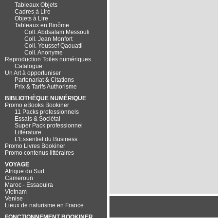
Tableaux Objets
Cadres à Lire
Objets à Lire
Tableaux en Binôme
Coll. Abdsalam Messouli
Coll. Jean Monfort
Coll. Youssef Qaouatli
Coll. Anonyme
Reproduction Toiles numériques
Catalogue
Un Art à opportuniser
Partenariat & Citations
Prix & Tarifs Authorisme
BIBLIOTHÈQUE NUMÉRIQUE
Promo eBooks Bookiner
11 Packs professionnels
Essais & Sociétal
Super Pack professionnel
Littérature
L'Essentiel du Business
Promo Livres Bookiner
Promo contenus littéraires
VOYAGE
Afrique du Sud
Cameroun
Maroc - Essaouira
Vietnam
Venise
Lieux de naturisme en France
FONCTIONNEMENT BOOKINER