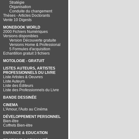
Stratégie
Organisation
Conduite du changement
Thèses - Articles Doctorants
Vente 10 Digests
MONEBOOK WORLD
2000 Fichiers Numériques
Versions disponibles
Version Découverte gratuite
Versions Home & Professional
5 Formules d'acquisition
Echantillon gratuit 3 fichiers
MOTOLOGIE - GRATUIT
LISTES AUTEURS, ARTISTES
PROFESSIONNELS DU LIVRE
Liste Artistes & Oeuvres
Liste Auteurs
Liste des Éditeurs
Liste des Professionnels du Livre
BANDE DESSINÉE
CINEMA
L'Amour, l'Auto au Cinéma
DÉVELOPPEMENT PERSONNEL
Bien-être
Coffrets Bien-ëtre
ENFANCE & EDUCATION