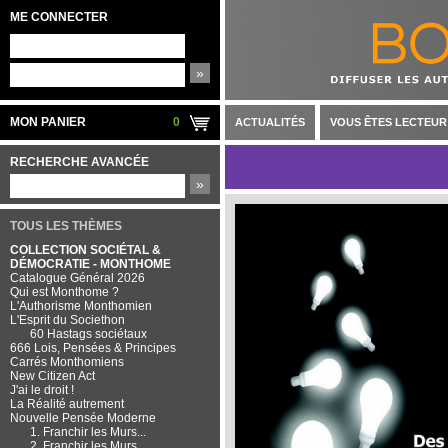
ME CONNECTER
»
MON PANIER
0
ACTUALITÉS
VOUS ÊTES LECTEUR
RECHERCHE AVANCÉE
»
TOUS LES THÈMES
COLLECTION SOCIÉTAL &
DÉMOCRATIE - MONTHOME
Catalogue Général 2026
Qui est Monthome ?
L'Authorisme Monthomien
L'Esprit du Societhon
60 Hastags sociétaux
666 Lois, Pensées & Principes
Carrés Monthomiens
New Citizen Act
J'ai le droit !
La Réalité autrement
Nouvelle Pensée Moderne
1. Franchir les Murs...
2. Franchir les Murs...