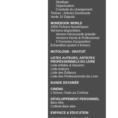
Stratégie
Organisation
Conduite du changement
Thèses - Articles Doctorants
Vente 10 Digests
MONEBOOK WORLD
2000 Fichiers Numériques
Versions disponibles
Version Découverte gratuite
Versions Home & Professional
5 Formules d'acquisition
Echantillon gratuit 3 fichiers
MOTOLOGIE - GRATUIT
LISTES AUTEURS, ARTISTES
PROFESSIONNELS DU LIVRE
Liste Artistes & Oeuvres
Liste Auteurs
Liste des Éditeurs
Liste des Professionnels du Livre
BANDE DESSINÉE
CINEMA
L'Amour, l'Auto au Cinéma
DÉVELOPPEMENT PERSONNEL
Bien-être
Coffrets Bien-ëtre
ENFANCE & EDUCATION