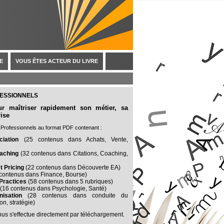
E
VOUS ÊTES ACTEUR DU LIVRE
FESSIONNELS
 maîtriser rapidement son métier, sa
rise
 Professionnels au format PDF contenant :
iation
(25 contenus dans Achats, Vente,
aching
(32 contenus dans Citations, Coaching,
t Pricing
(22 contenus dans Découverte EA)
contenus dans Finance, Bourse)
Practices
(58 contenus dans 5 rubriques)
(16 contenus dans Psychologie, Santé)
isation
(28 contenus dans conduite du
n, stratégie)
nus s'effectue directement par téléchargement.