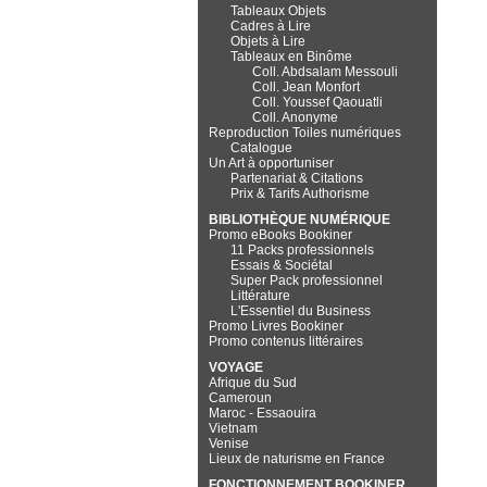
Tableaux Objets
Cadres à Lire
Objets à Lire
Tableaux en Binôme
Coll. Abdsalam Messouli
Coll. Jean Monfort
Coll. Youssef Qaouatli
Coll. Anonyme
Reproduction Toiles numériques
Catalogue
Un Art à opportuniser
Partenariat & Citations
Prix & Tarifs Authorisme
BIBLIOTHÈQUE NUMÉRIQUE
Promo eBooks Bookiner
11 Packs professionnels
Essais & Sociétal
Super Pack professionnel
Littérature
L'Essentiel du Business
Promo Livres Bookiner
Promo contenus littéraires
VOYAGE
Afrique du Sud
Cameroun
Maroc - Essaouira
Vietnam
Venise
Lieux de naturisme en France
FONCTIONNEMENT BOOKINER