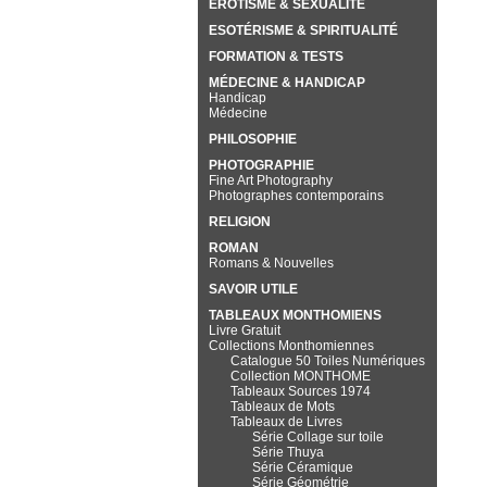
EROTISME & SEXUALITÉ
ESOTÉRISME & SPIRITUALITÉ
FORMATION & TESTS
MÉDECINE & HANDICAP
Handicap
Médecine
PHILOSOPHIE
PHOTOGRAPHIE
Fine Art Photography
Photographes contemporains
RELIGION
ROMAN
Romans & Nouvelles
SAVOIR UTILE
TABLEAUX MONTHOMIENS
Livre Gratuit
Collections Monthomiennes
Catalogue 50 Toiles Numériques
Collection MONTHOME
Tableaux Sources 1974
Tableaux de Mots
Tableaux de Livres
Série Collage sur toile
Série Thuya
Série Céramique
Série Géométrie