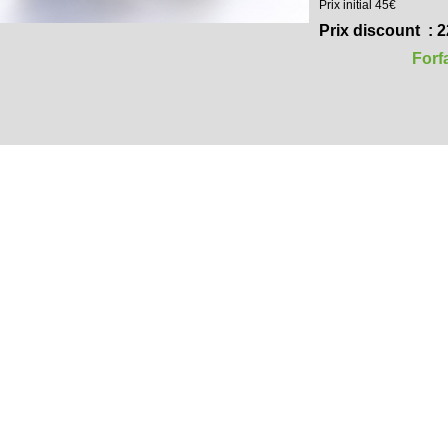
Prix initial 45€
Prix discount : 
Forf