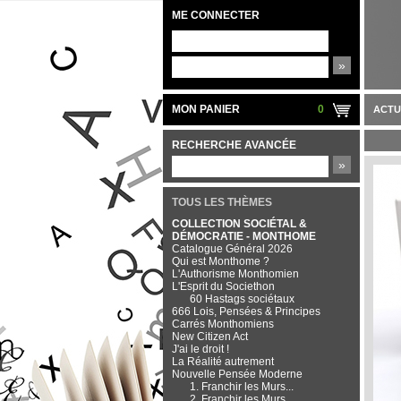
ME CONNECTER
»
MON PANIER
0
ACTU
RECHERCHE AVANCÉE
»
TOUS LES THÈMES
COLLECTION SOCIÉTAL &
DÉMOCRATIE - MONTHOME
Catalogue Général 2026
Qui est Monthome ?
L'Authorisme Monthomien
L'Esprit du Societhon
60 Hastags sociétaux
666 Lois, Pensées & Principes
Carrés Monthomiens
New Citizen Act
J'ai le droit !
La Réalité autrement
Nouvelle Pensée Moderne
1. Franchir les Murs...
2. Franchir les Murs...