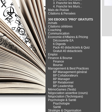
3. Franchir les Murs...
4. Franchir les Murs...
Mals de Poésie
Citations & Pensées
300 EBOOKS "PRO" GRATUITS
Achats
Citations célèbres
Coaching
Communication
Economie d'Affaires & Pricing
Découverte EA
6 Digests
Pack 40 didacticiels & Quiz
Gratuit 40 didacticiels
Emploi
Finance & Bourse
Finance
Bourse
Management & Best Practices
BP Management général
BP Collaborateurs
BP Manager
BP Relationnel
BP Leadership
MémoGames (Tests)
Négociation assertive (cours)
Négociation (Techniques)
Psychologie & Santé
Psychologie
Santé
Stratégie & Organisation