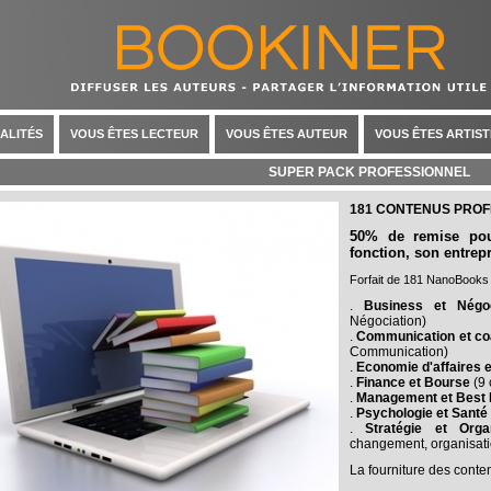
ALITÉS
VOUS ÊTES LECTEUR
VOUS ÊTES AUTEUR
VOUS ÊTES ARTIST
SUPER PACK PROFESSIONNEL
181 CONTENUS PRO
50% de remise pour
fonction, son entrep
Forfait de 181 NanoBooks
.
Business et Négoc
Négociation)
.
Communication et co
Communication)
.
Economie d'affaires e
.
Finance et Bourse
(9 
.
Management et Best 
.
Psychologie et Santé
.
Stratégie et Organ
changement, organisatio
La fourniture des conte