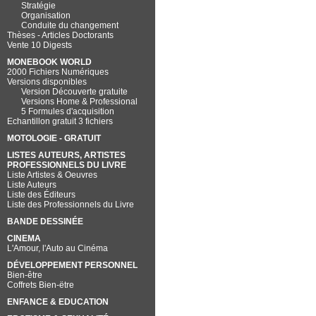
Stratégie
Organisation
Conduite du changement
Thèses - Articles Doctorants
Vente 10 Digests
MONEBOOK WORLD
2000 Fichiers Numériques
Versions disponibles
Version Découverte gratuite
Versions Home & Professional
5 Formules d'acquisition
Echantillon gratuit 3 fichiers
MOTOLOGIE - GRATUIT
LISTES AUTEURS, ARTISTES
PROFESSIONNELS DU LIVRE
Liste Artistes & Oeuvres
Liste Auteurs
Liste des Éditeurs
Liste des Professionnels du Livre
BANDE DESSINÉE
CINEMA
L'Amour, l'Auto au Cinéma
DÉVELOPPEMENT PERSONNEL
Bien-être
Coffrets Bien-ëtre
ENFANCE & EDUCATION