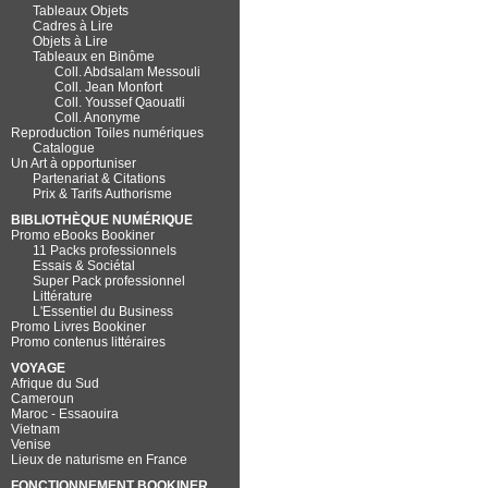
Tableaux Objets
Cadres à Lire
Objets à Lire
Tableaux en Binôme
Coll. Abdsalam Messouli
Coll. Jean Monfort
Coll. Youssef Qaouatli
Coll. Anonyme
Reproduction Toiles numériques
Catalogue
Un Art à opportuniser
Partenariat & Citations
Prix & Tarifs Authorisme
BIBLIOTHÈQUE NUMÉRIQUE
Promo eBooks Bookiner
11 Packs professionnels
Essais & Sociétal
Super Pack professionnel
Littérature
L'Essentiel du Business
Promo Livres Bookiner
Promo contenus littéraires
VOYAGE
Afrique du Sud
Cameroun
Maroc - Essaouira
Vietnam
Venise
Lieux de naturisme en France
FONCTIONNEMENT BOOKINER