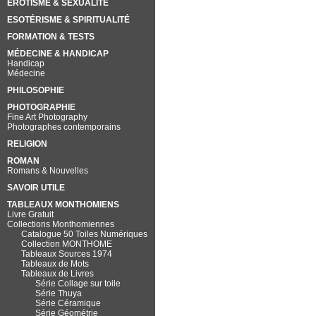
EROTISME & SEXUALITÉ
ESOTÉRISME & SPIRITUALITÉ
FORMATION & TESTS
MÉDECINE & HANDICAP
Handicap
Médecine
PHILOSOPHIE
PHOTOGRAPHIE
Fine Art Photography
Photographes contemporains
RELIGION
ROMAN
Romans & Nouvelles
SAVOIR UTILE
TABLEAUX MONTHOMIENS
Livre Gratuit
Collections Monthomiennes
Catalogue 50 Toiles Numériques
Collection MONTHOME
Tableaux Sources 1974
Tableaux de Mots
Tableaux de Livres
Série Collage sur toile
Série Thuya
Série Céramique
Série Géométrie