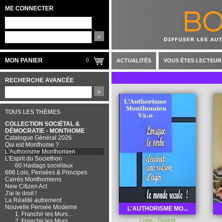
ME CONNECTER
»
MON PANIER
0
ACTUALITÉS
VOUS ÊTES LECTEUR
RECHERCHE AVANCÉE
»
TOUS LES THÈMES
COLLECTION SOCIÉTAL &
DÉMOCRATIE - MONTHOME
Catalogue Général 2026
Qui est Monthome ?
L'Authorisme Monthomien
L'Esprit du Societhon
60 Hastags sociétaux
666 Lois, Pensées & Principes
Carrés Monthomiens
New Citizen Act
J'ai le droit !
La Réalité autrement
Nouvelle Pensée Moderne
L'AUTHORISME MO...
1. Franchir les Murs...
Livre - Gratuit
2. Franchir les Murs...