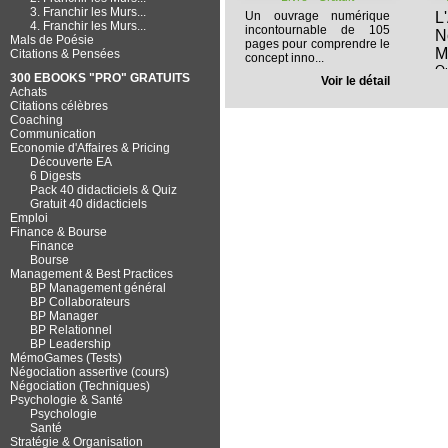
3. Franchir les Murs...
Un ouvrage numérique
L
4. Franchir les Murs...
incontournable de 105
N
Mals de Poésie
pages pour comprendre le
M
Citations & Pensées
concept inno...
O
300 EBOOKS "PRO" GRATUITS
Voir le détail
Mo
Achats
Citations célèbres
Coaching
Communication
Economie d'Affaires & Pricing
Découverte EA
6 Digests
Pack 40 didacticiels & Quiz
Gratuit 40 didacticiels
Emploi
Finance & Bourse
Finance
Bourse
Management & Best Practices
BP Management général
BP Collaborateurs
BP Manager
BP Relationnel
BP Leadership
MémoGames (Tests)
Négociation assertive (cours)
Négociation (Techniques)
Psychologie & Santé
Psychologie
Santé
Stratégie & Organisation