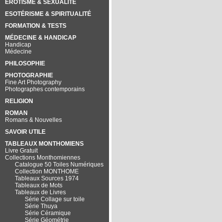
EROTISME & SEXUALITÉ
ESOTÉRISME & SPIRITUALITÉ
FORMATION & TESTS
MÉDECINE & HANDICAP
Handicap
Médecine
PHILOSOPHIE
PHOTOGRAPHIE
Fine Art Photography
Photographes contemporains
RELIGION
ROMAN
Romans & Nouvelles
SAVOIR UTILE
TABLEAUX MONTHOMIENS
Livre Gratuit
Collections Monthomiennes
Catalogue 50 Toiles Numériques
Collection MONTHOME
Tableaux Sources 1974
Tableaux de Mots
Tableaux de Livres
Série Collage sur toile
Série Thuya
Série Céramique
Série Géométrie