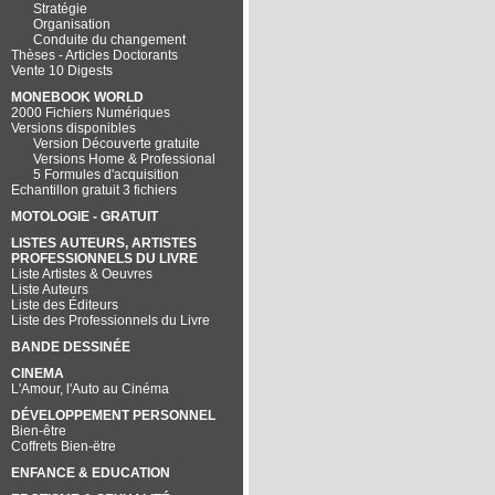
Stratégie
Organisation
Conduite du changement
Thèses - Articles Doctorants
Vente 10 Digests
MONEBOOK WORLD
2000 Fichiers Numériques
Versions disponibles
Version Découverte gratuite
Versions Home & Professional
5 Formules d'acquisition
Echantillon gratuit 3 fichiers
MOTOLOGIE - GRATUIT
LISTES AUTEURS, ARTISTES
PROFESSIONNELS DU LIVRE
Liste Artistes & Oeuvres
Liste Auteurs
Liste des Éditeurs
Liste des Professionnels du Livre
BANDE DESSINÉE
CINEMA
L'Amour, l'Auto au Cinéma
DÉVELOPPEMENT PERSONNEL
Bien-être
Coffrets Bien-ëtre
ENFANCE & EDUCATION