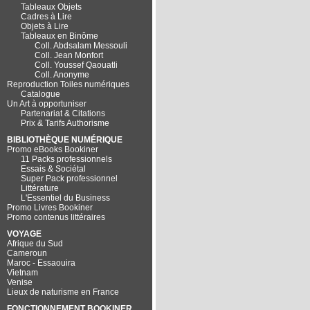
Tableaux Objets
Cadres à Lire
Objets à Lire
Tableaux en Binôme
Coll. Abdsalam Messouli
Coll. Jean Monfort
Coll. Youssef Qaouatli
Coll. Anonyme
Reproduction Toiles numériques
Catalogue
Un Art à opportuniser
Partenariat & Citations
Prix & Tarifs Authorisme
BIBLIOTHÈQUE NUMÉRIQUE
Promo eBooks Bookiner
11 Packs professionnels
Essais & Sociétal
Super Pack professionnel
Littérature
L'Essentiel du Business
Promo Livres Bookiner
Promo contenus littéraires
VOYAGE
Afrique du Sud
Cameroun
Maroc - Essaouira
Vietnam
Venise
Lieux de naturisme en France
FONCTIONNEMENT BOOKINER