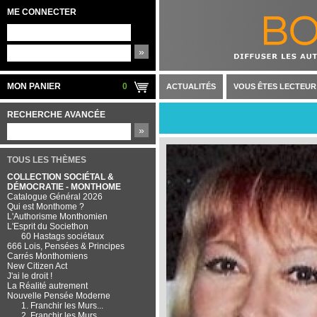
ME CONNECTER
»
MON PANIER
0
ACTUALITÉS
VOUS ÊTES LECTEUR
RECHERCHE AVANCÉE
»
TOUS LES THÈMES
COLLECTION SOCIÉTAL &
DÉMOCRATIE - MONTHOME
Catalogue Général 2026
Qui est Monthome ?
L'Authorisme Monthomien
L'Esprit du Societhon
60 Hastags sociétaux
666 Lois, Pensées & Principes
Carrés Monthomiens
New Citizen Act
J'ai le droit !
La Réalité autrement
Nouvelle Pensée Moderne
1. Franchir les Murs...
2. Franchir les Murs...