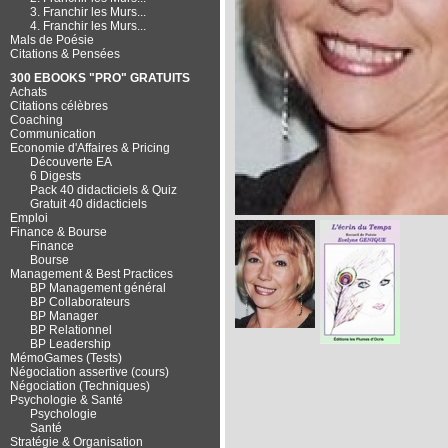
3. Franchir les Murs...
4. Franchir les Murs...
Mals de Poésie
Citations & Pensées
300 EBOOKS "PRO" GRATUITS
Achats
Citations célèbres
Coaching
Communication
Economie d'Affaires & Pricing
Découverte EA
6 Digests
Pack 40 didacticiels & Quiz
Gratuit 40 didacticiels
Emploi
Finance & Bourse
Finance
Bourse
Management & Best Practices
BP Management général
BP Collaborateurs
BP Manager
BP Relationnel
BP Leadership
MémoGames (Tests)
Négociation assertive (cours)
Négociation (Techniques)
Psychologie & Santé
Psychologie
Santé
Stratégie & Organisation