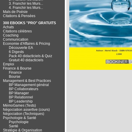
3. Franchir les Murs...
4. Franchir les Murs...
Mals de Poésie
Citations & Pensées
300 EBOOKS "PRO" GRATUITS
Achats
Citations célèbres
Coaching
Communication
Economie d'Affaires & Pricing
Découverte EA
6 Digests
Pack 40 didacticiels & Quiz
Gratuit 40 didacticiels
Emploi
Finance & Bourse
Finance
Bourse
Management & Best Practices
BP Management général
BP Collaborateurs
BP Manager
BP Relationnel
BP Leadership
MémoGames (Tests)
Négociation assertive (cours)
Négociation (Techniques)
Psychologie & Santé
Psychologie
Santé
Stratégie & Organisation