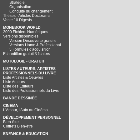
Stratégie
Organisation
Conduite du changement
Thèses - Articles Doctorants
Vente 10 Digests
MONEBOOK WORLD
2000 Fichiers Numériques
Versions disponibles
Version Découverte gratuite
Versions Home & Professional
5 Formules d'acquisition
Echantillon gratuit 3 fichiers
MOTOLOGIE - GRATUIT
LISTES AUTEURS, ARTISTES
PROFESSIONNELS DU LIVRE
Liste Artistes & Oeuvres
Liste Auteurs
Liste des Éditeurs
Liste des Professionnels du Livre
BANDE DESSINÉE
CINEMA
L'Amour, l'Auto au Cinéma
DÉVELOPPEMENT PERSONNEL
Bien-être
Coffrets Bien-ëtre
ENFANCE & EDUCATION