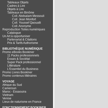
Tableaux Objets
Cadres à Lire
Objets à Lire
Tableaux en Binôme
Coll. Abdsalam Messouli
Coll. Jean Monfort
Coll. Youssef Qaouatli
Coll. Anonyme
Reproduction Toiles numériques
Catalogue
Un Art à opportuniser
Partenariat & Citations
Prix & Tarifs Authorisme
BIBLIOTHÈQUE NUMÉRIQUE
Promo eBooks Bookiner
11 Packs professionnels
Essais & Sociétal
Super Pack professionnel
Littérature
L'Essentiel du Business
Promo Livres Bookiner
Promo contenus littéraires
VOYAGE
Afrique du Sud
Cameroun
Maroc - Essaouira
Vietnam
Venise
Lieux de naturisme en France
FONCTIONNEMENT BOOKINER