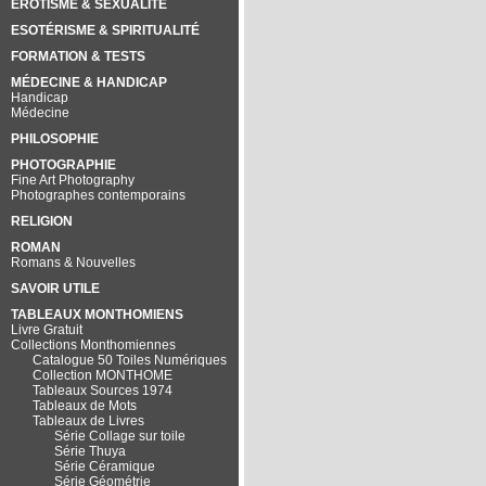
EROTISME & SEXUALITÉ
ESOTÉRISME & SPIRITUALITÉ
FORMATION & TESTS
MÉDECINE & HANDICAP
Handicap
Médecine
PHILOSOPHIE
PHOTOGRAPHIE
Fine Art Photography
Photographes contemporains
RELIGION
ROMAN
Romans & Nouvelles
SAVOIR UTILE
TABLEAUX MONTHOMIENS
Livre Gratuit
Collections Monthomiennes
Catalogue 50 Toiles Numériques
Collection MONTHOME
Tableaux Sources 1974
Tableaux de Mots
Tableaux de Livres
Série Collage sur toile
Série Thuya
Série Céramique
Série Géométrie