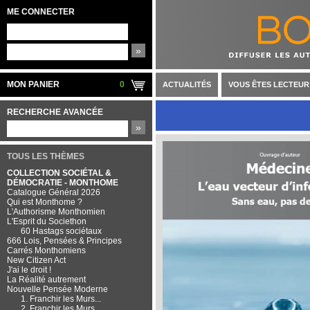
ME CONNECTER
»
MON PANIER
0
ACTUALITÉS
VOUS ÊTES LECTEUR
RECHERCHE AVANCÉE
»
TOUS LES THÈMES
COLLECTION SOCIÉTAL &
DÉMOCRATIE - MONTHOME
Catalogue Général 2026
Qui est Monthome ?
L'Authorisme Monthomien
L'Esprit du Societhon
60 Hastags sociétaux
666 Lois, Pensées & Principes
Carrés Monthomiens
New Citizen Act
J'ai le droit !
La Réalité autrement
Nouvelle Pensée Moderne
1. Franchir les Murs...
2. Franchir les Murs...