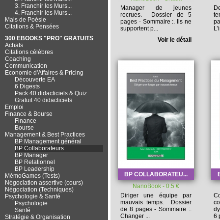
3. Franchir les Murs...
Manager de jeunes
De
4. Franchir les Murs...
recrues.
Dossier de 5
t
Mals de Poésie
pages -
Sommaire :
. Ils ne
p
Citations & Pensées
supportent p...
L’
300 EBOOKS "PRO" GRATUITS
Voir le détail
Achats
Citations célèbres
Coaching
Communication
Economie d'Affaires & Pricing
Découverte EA
6 Digests
Pack 40 didacticiels & Quiz
Gratuit 40 didacticiels
Emploi
Finance & Bourse
Finance
Bourse
Management & Best Practices
BP Management général
BP Collaborateurs
BP Manager
BP Relationnel
BP Leadership
BP COLLABORATEU...
MémoGames (Tests)
Négociation assertive (cours)
NanoBook - 0.5 €
Négociation (Techniques)
Diriger une équipe par
C
Psychologie & Santé
mauvais temps.
Dossier
co
Psychologie
de 8 pages -
Sommaire :
.
dy
Santé
Changer ...
6 
Stratégie & Organisation