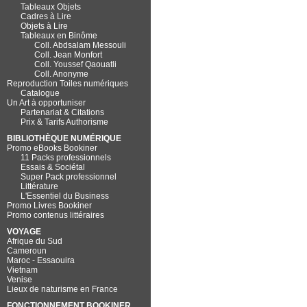
Tableaux Objets
Cadres à Lire
Objets à Lire
Tableaux en Binôme
Coll. Abdsalam Messouli
Coll. Jean Monfort
Coll. Youssef Qaouatli
Coll. Anonyme
Reproduction Toiles numériques
Catalogue
Un Art à opportuniser
Partenariat & Citations
Prix & Tarifs Authorisme
BIBLIOTHÈQUE NUMÉRIQUE
Promo eBooks Bookiner
11 Packs professionnels
Essais & Sociétal
Super Pack professionnel
Littérature
L'Essentiel du Business
Promo Livres Bookiner
Promo contenus littéraires
VOYAGE
Afrique du Sud
Cameroun
Maroc - Essaouira
Vietnam
Venise
Lieux de naturisme en France
FONCTIONNEMENT BOOKINER