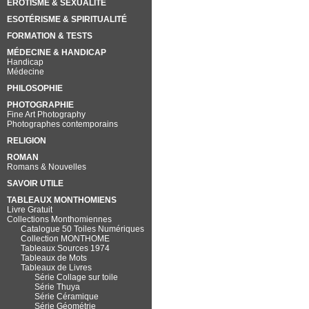
EROTISME & SEXUALITÉ
ESOTÉRISME & SPIRITUALITÉ
FORMATION & TESTS
MÉDECINE & HANDICAP
Handicap
Médecine
PHILOSOPHIE
PHOTOGRAPHIE
Fine Art Photography
Photographes contemporains
RELIGION
ROMAN
Romans & Nouvelles
SAVOIR UTILE
TABLEAUX MONTHOMIENS
Livre Gratuit
Collections Monthomiennes
Catalogue 50 Toiles Numériques
Collection MONTHOME
Tableaux Sources 1974
Tableaux de Mots
Tableaux de Livres
Série Collage sur toile
Série Thuya
Série Céramique
Série Géométrie