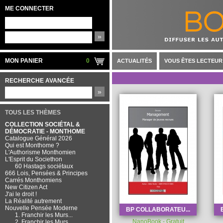
ME CONNECTER
»
MON PANIER
0
ACTUALITÉS
VOUS ÊTES LECTEUR
RECHERCHE AVANCÉE
»
TOUS LES THÈMES
COLLECTION SOCIÉTAL &
DÉMOCRATIE - MONTHOME
Catalogue Général 2026
Qui est Monthome ?
L'Authorisme Monthomien
L'Esprit du Societhon
60 Hastags sociétaux
666 Lois, Pensées & Principes
Carrés Monthomiens
New Citizen Act
J'ai le droit !
La Réalité autrement
Nouvelle Pensée Moderne
BP COLLABORATEU...
1. Franchir les Murs...
NanoBook - Gratuit
2. Franchir les Murs...