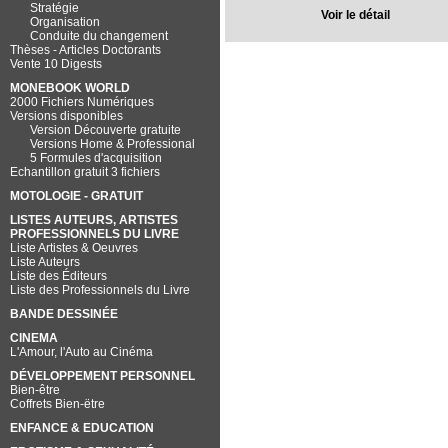
Stratégie
Voir le détail
Organisation
Conduite du changement
Thèses - Articles Doctorants
Vente 10 Digests
MONEBOOK WORLD
2000 Fichiers Numériques
Versions disponibles
Version Découverte gratuite
Versions Home & Professional
5 Formules d'acquisition
Echantillon gratuit 3 fichiers
MOTOLOGIE - GRATUIT
LISTES AUTEURS, ARTISTES
PROFESSIONNELS DU LIVRE
Liste Artistes & Oeuvres
Liste Auteurs
Liste des Éditeurs
Liste des Professionnels du Livre
BANDE DESSINÉE
CINEMA
L'Amour, l'Auto au Cinéma
DÉVELOPPEMENT PERSONNEL
Bien-être
Coffrets Bien-ëtre
ENFANCE & EDUCATION