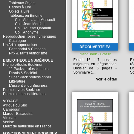
Tableaux Objets
Cadres à Lire
Objets à Lire
Tableaux en Binôme
Coll. Abdsalam Messouli
Coll. Jean Monfort
Coll. Youssef Qaouatli
Coll. Anonyme
Reproduction Toiles numériques
Catalogue
Un Art à opportuniser
DÉCOUVERTE EA
Partenariat & Citations
Prix & Tarifs Authorisme
NanoBook - Gratuit
Extrait 16 - 7 postures
Ex
BIBLIOTHÈQUE NUMÉRIQUE
majeures en négociation
ré
Promo eBooks Bookiner
Dossier de 5 pages -
D
11 Packs professionnels
Sommaire :
....
So
Essais & Sociétal
Super Pack professionnel
Voir le détail
Littérature
L'Essentiel du Business
Promo Livres Bookiner
Promo contenus littéraires
VOYAGE
Afrique du Sud
Cameroun
Maroc - Essaouira
Vietnam
Venise
Lieux de naturisme en France
FONCTIONNEMENT BOOKINER