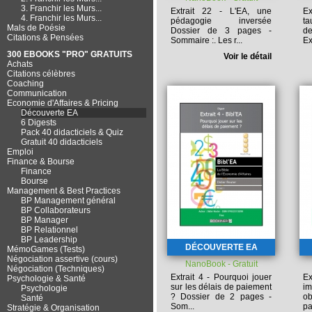
3. Franchir les Murs...
Extrait 22 - L'EA, une
Ex
4. Franchir les Murs...
pédagogie inversée
ta
Mals de Poésie
Dossier de 3 pages -
de
Citations & Pensées
Sommaire :
. Les r...
Ex
300 EBOOKS "PRO" GRATUITS
Voir le détail
Achats
Citations célèbres
Coaching
Communication
Economie d'Affaires & Pricing
Découverte EA
6 Digests
Pack 40 didacticiels & Quiz
Gratuit 40 didacticiels
Emploi
Finance & Bourse
Finance
Bourse
Management & Best Practices
BP Management général
BP Collaborateurs
BP Manager
BP Relationnel
BP Leadership
DÉCOUVERTE EA
MémoGames (Tests)
Négociation assertive (cours)
NanoBook - Gratuit
Négociation (Techniques)
Extrait 4 - Pourquoi jouer
E
Psychologie & Santé
sur les délais de paiement
i
Psychologie
?
Dossier de 2 pages -
ob
Santé
Som...
pa
Stratégie & Organisation