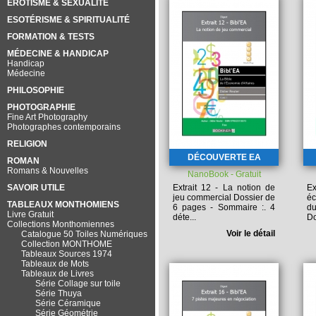
EROTISME & SEXUALITÉ
ESOTÉRISME & SPIRITUALITÉ
FORMATION & TESTS
MÉDECINE & HANDICAP
Handicap
Médecine
PHILOSOPHIE
PHOTOGRAPHIE
Fine Art Photography
Photographes contemporains
RELIGION
DÉCOUVERTE EA
ROMAN
Romans & Nouvelles
NanoBook - Gratuit
SAVOIR UTILE
Extrait 12 - La notion de
Ex
jeu commercial
Dossier de
éc
TABLEAUX MONTHOMIENS
6 pages -
Sommaire :
. 4
d
Livre Gratuit
déte...
Do
Collections Monthomiennes
Voir le détail
Catalogue 50 Toiles Numériques
Collection MONTHOME
Tableaux Sources 1974
Tableaux de Mots
Tableaux de Livres
Série Collage sur toile
Série Thuya
Série Céramique
Série Géométrie