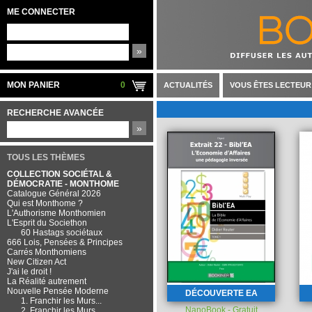
ME CONNECTER
»
MON PANIER
0
ACTUALITÉS
VOUS ÊTES LECTEUR
RECHERCHE AVANCÉE
»
TOUS LES THÈMES
COLLECTION SOCIÉTAL &
DÉMOCRATIE - MONTHOME
Catalogue Général 2026
Qui est Monthome ?
L'Authorisme Monthomien
L'Esprit du Societhon
60 Hastags sociétaux
666 Lois, Pensées & Principes
Carrés Monthomiens
New Citizen Act
J'ai le droit !
La Réalité autrement
Nouvelle Pensée Moderne
DÉCOUVERTE EA
1. Franchir les Murs...
NanoBook - Gratuit
2. Franchir les Murs...