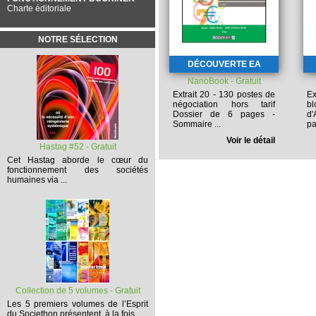
Charte éditoriale
NOTRE SÉLECTION
DÉCOUVERTE EA
NanoBook - Gratuit
Extrait 20 - 130 postes de
Ex
négociation hors tarif
b
Dossier de 6 pages -
d'
Sommaire ...
pa
Voir le détail
Hastag #52 - Gratuit
Cet
Hastag
aborde le cœur du
fonctionnement des sociétés
humaines via ...
Collection de 5 volumes - Gratuit
Les 5 premiers volumes
de l’Esprit
du Societhon présentent, à la fois,...