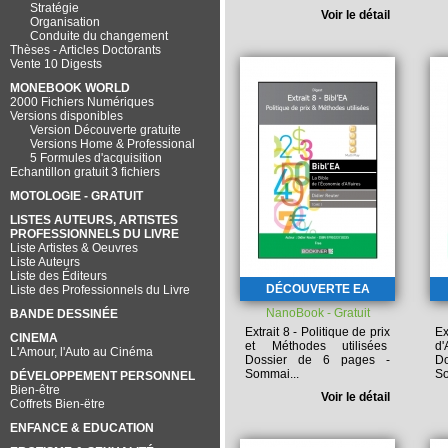
Stratégie
Voir le détail
Organisation
Conduite du changement
Thèses - Articles Doctorants
Vente 10 Digests
MONEBOOK WORLD
2000 Fichiers Numériques
Versions disponibles
Version Découverte gratuite
Versions Home & Professional
5 Formules d'acquisition
Echantillon gratuit 3 fichiers
MOTOLOGIE - GRATUIT
LISTES AUTEURS, ARTISTES
PROFESSIONNELS DU LIVRE
Liste Artistes & Oeuvres
Liste Auteurs
Liste des Éditeurs
DÉCOUVERTE EA
Liste des Professionnels du Livre
NanoBook - Gratuit
BANDE DESSINÉE
Extrait 8 - Politique de prix
E
CINEMA
et Méthodes utilisées
d'
L'Amour, l'Auto au Cinéma
Dossier de 6 pages -
D
Sommai...
So
DÉVELOPPEMENT PERSONNEL
Bien-être
Voir le détail
Coffrets Bien-ëtre
ENFANCE & EDUCATION