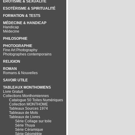
EROTISME & SEXUALITÉ
ESOTÉRISME & SPIRITUALITÉ
FORMATION & TESTS
MÉDECINE & HANDICAP
Handicap
Médecine
PHILOSOPHIE
PHOTOGRAPHIE
Fine Art Photography
Photographes contemporains
RELIGION
ROMAN
Romans & Nouvelles
SAVOIR UTILE
TABLEAUX MONTHOMIENS
Livre Gratuit
Collections Monthomiennes
Catalogue 50 Toiles Numériques
Collection MONTHOME
Tableaux Sources 1974
Tableaux de Mots
Tableaux de Livres
Série Collage sur toile
Série Thuya
Série Céramique
Série Géométrie