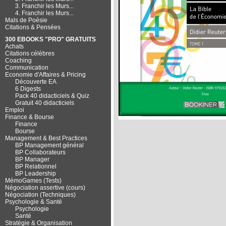
3. Franchir les Murs...
4. Franchir les Murs...
Mals de Poésie
Citations & Pensées
300 EBOOKS "PRO" GRATUITS
Achats
Citations célèbres
Coaching
Communication
Economie d'Affaires & Pricing
Découverte EA
6 Digests
Pack 40 didacticiels & Quiz
Gratuit 40 didacticiels
Emploi
Finance & Bourse
Finance
Bourse
Management & Best Practices
BP Management général
BP Collaborateurs
BP Manager
BP Relationnel
BP Leadership
MémoGames (Tests)
Négociation assertive (cours)
Négociation (Techniques)
Psychologie & Santé
Psychologie
Santé
Stratégie & Organisation