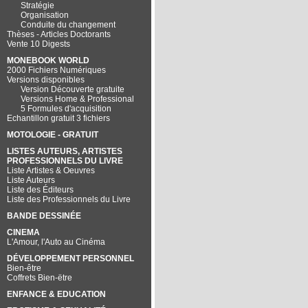
Stratégie
Organisation
Conduite du changement
Thèses - Articles Doctorants
Vente 10 Digests
MONEBOOK WORLD
2000 Fichiers Numériques
Versions disponibles
Version Découverte gratuite
Versions Home & Professional
5 Formules d'acquisition
Echantillon gratuit 3 fichiers
MOTOLOGIE - GRATUIT
LISTES AUTEURS, ARTISTES
PROFESSIONNELS DU LIVRE
Liste Artistes & Oeuvres
Liste Auteurs
Liste des Éditeurs
Liste des Professionnels du Livre
BANDE DESSINÉE
CINEMA
L'Amour, l'Auto au Cinéma
DÉVELOPPEMENT PERSONNEL
Bien-être
Coffrets Bien-ëtre
ENFANCE & EDUCATION