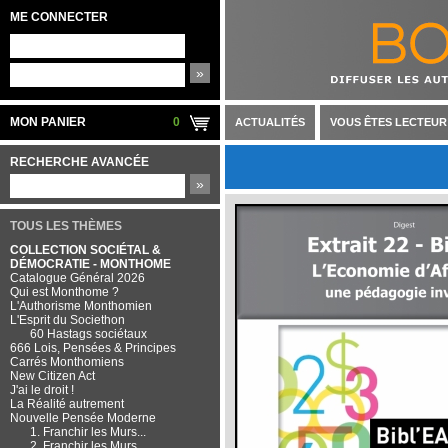
ME CONNECTER
»
MON PANIER
0
ACTUALITÉS
VOUS ÊTES LECTEUR
RECHERCHE AVANCÉE
»
TOUS LES THÈMES
COLLECTION SOCIÉTAL &
DÉMOCRATIE - MONTHOME
Catalogue Général 2026
Qui est Monthome ?
L'Authorisme Monthomien
L'Esprit du Societhon
60 Hastags sociétaux
666 Lois, Pensées & Principes
Carrés Monthomiens
New Citizen Act
J'ai le droit !
La Réalité autrement
Nouvelle Pensée Moderne
1. Franchir les Murs...
2. Franchir les Murs...