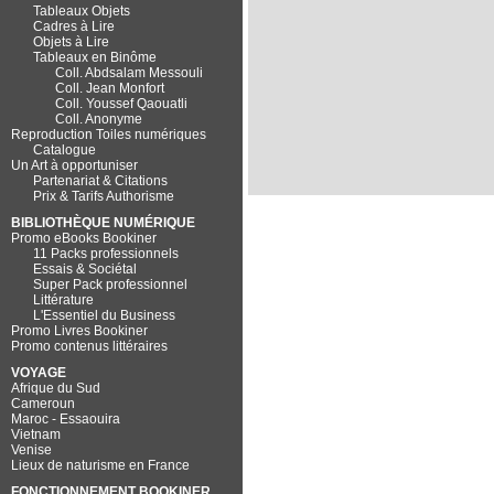
Tableaux Objets
Cadres à Lire
Objets à Lire
Tableaux en Binôme
Coll. Abdsalam Messouli
Coll. Jean Monfort
Coll. Youssef Qaouatli
Coll. Anonyme
Reproduction Toiles numériques
Catalogue
Un Art à opportuniser
Partenariat & Citations
Prix & Tarifs Authorisme
BIBLIOTHÈQUE NUMÉRIQUE
Promo eBooks Bookiner
11 Packs professionnels
Essais & Sociétal
Super Pack professionnel
Littérature
L'Essentiel du Business
Promo Livres Bookiner
Promo contenus littéraires
VOYAGE
Afrique du Sud
Cameroun
Maroc - Essaouira
Vietnam
Venise
Lieux de naturisme en France
FONCTIONNEMENT BOOKINER