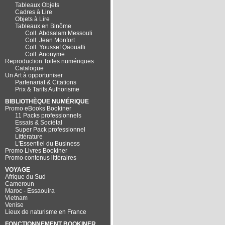
Tableaux Objets
Cadres à Lire
Objets à Lire
Tableaux en Binôme
Coll. Abdsalam Messouli
Coll. Jean Monfort
Coll. Youssef Qaouatli
Coll. Anonyme
Reproduction Toiles numériques
Catalogue
Un Art à opportuniser
Partenariat & Citations
Prix & Tarifs Authorisme
BIBLIOTHÈQUE NUMÉRIQUE
Promo eBooks Bookiner
11 Packs professionnels
Essais & Sociétal
Super Pack professionnel
Littérature
L'Essentiel du Business
Promo Livres Bookiner
Promo contenus littéraires
VOYAGE
Afrique du Sud
Cameroun
Maroc - Essaouira
Vietnam
Venise
Lieux de naturisme en France
FONCTIONNEMENT BOOKINER