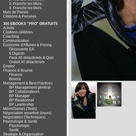
3. Franchir les Murs...
4. Franchir les Murs...
Mals de Poésie
Citations & Pensées
300 EBOOKS "PRO" GRATUITS
Achats
Citations célèbres
Coaching
Communication
Economie d'Affaires & Pricing
Découverte EA
6 Digests
Pack 40 didacticiels & Quiz
Gratuit 40 didacticiels
Emploi
Finance & Bourse
Finance
Bourse
Management & Best Practices
BP Management général
BP Collaborateurs
BP Manager
BP Relationnel
BP Leadership
MémoGames (Tests)
Négociation assertive (cours)
Négociation (Techniques)
Psychologie & Santé
Psychologie
Santé
Stratégie & Organisation