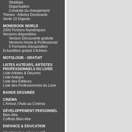
Stratégie
Organisation
Conduite du changement
Thèses - Articles Doctorants
Vente 10 Digests
MONEBOOK WORLD
2000 Fichiers Numériques
Versions disponibles
Version Découverte gratuite
Versions Home & Professional
5 Formules d'acquisition
Echantillon gratuit 3 fichiers
MOTOLOGIE - GRATUIT
LISTES AUTEURS, ARTISTES
PROFESSIONNELS DU LIVRE
Liste Artistes & Oeuvres
Liste Auteurs
Liste des Éditeurs
Liste des Professionnels du Livre
BANDE DESSINÉE
CINEMA
L'Amour, l'Auto au Cinéma
DÉVELOPPEMENT PERSONNEL
Bien-être
Coffrets Bien-ëtre
ENFANCE & EDUCATION