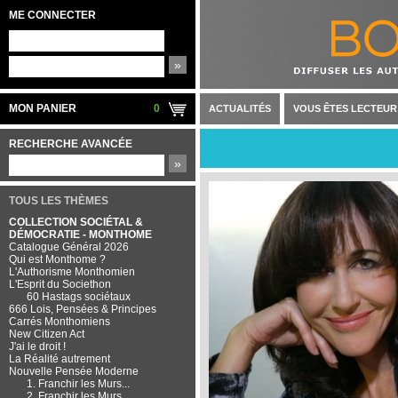
ME CONNECTER
»
MON PANIER
0
ACTUALITÉS
VOUS ÊTES LECTEUR
RECHERCHE AVANCÉE
»
TOUS LES THÈMES
COLLECTION SOCIÉTAL &
DÉMOCRATIE - MONTHOME
Catalogue Général 2026
Qui est Monthome ?
L'Authorisme Monthomien
L'Esprit du Societhon
60 Hastags sociétaux
666 Lois, Pensées & Principes
Carrés Monthomiens
New Citizen Act
J'ai le droit !
La Réalité autrement
Nouvelle Pensée Moderne
1. Franchir les Murs...
2. Franchir les Murs...