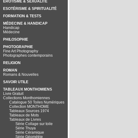
EROTISME & SEXUALITÉ
ESOTÉRISME & SPIRITUALITÉ
FORMATION & TESTS
MÉDECINE & HANDICAP
Handicap
Médecine
PHILOSOPHIE
PHOTOGRAPHIE
Fine Art Photography
Photographes contemporains
RELIGION
ROMAN
Romans & Nouvelles
SAVOIR UTILE
TABLEAUX MONTHOMIENS
Livre Gratuit
Collections Monthomiennes
Catalogue 50 Toiles Numériques
Collection MONTHOME
Tableaux Sources 1974
Tableaux de Mots
Tableaux de Livres
Série Collage sur toile
Série Thuya
Série Céramique
Série Géométrie