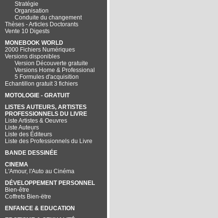
Stratégie
Organisation
Conduite du changement
Thèses - Articles Doctorants
Vente 10 Digests
MONEBOOK WORLD
2000 Fichiers Numériques
Versions disponibles
Version Découverte gratuite
Versions Home & Professional
5 Formules d'acquisition
Echantillon gratuit 3 fichiers
MOTOLOGIE - GRATUIT
LISTES AUTEURS, ARTISTES
PROFESSIONNELS DU LIVRE
Liste Artistes & Oeuvres
Liste Auteurs
Liste des Éditeurs
Liste des Professionnels du Livre
BANDE DESSINÉE
CINEMA
L'Amour, l'Auto au Cinéma
DÉVELOPPEMENT PERSONNEL
Bien-être
Coffrets Bien-ëtre
ENFANCE & EDUCATION