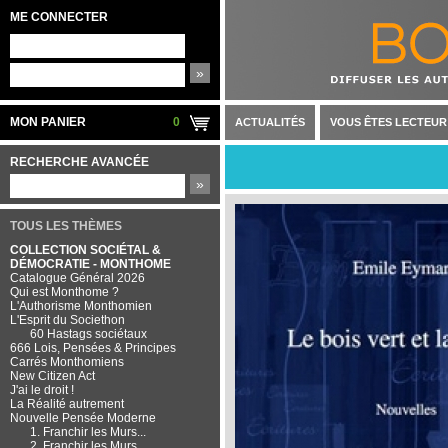
ME CONNECTER
»
MON PANIER
0
ACTUALITÉS
VOUS ÊTES LECTEUR
RECHERCHE AVANCÉE
»
TOUS LES THÈMES
COLLECTION SOCIÉTAL &
DÉMOCRATIE - MONTHOME
Catalogue Général 2026
Qui est Monthome ?
L'Authorisme Monthomien
L'Esprit du Societhon
60 Hastags sociétaux
666 Lois, Pensées & Principes
Carrés Monthomiens
New Citizen Act
J'ai le droit !
La Réalité autrement
Nouvelle Pensée Moderne
1. Franchir les Murs...
2. Franchir les Murs...