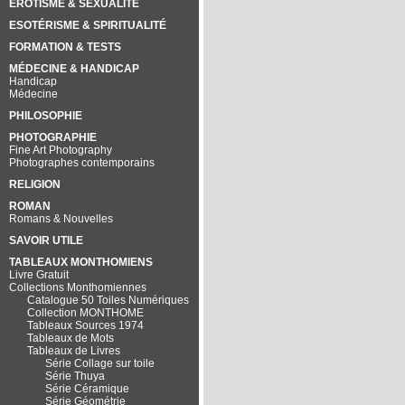
EROTISME & SEXUALITÉ
ESOTÉRISME & SPIRITUALITÉ
FORMATION & TESTS
MÉDECINE & HANDICAP
Handicap
Médecine
PHILOSOPHIE
PHOTOGRAPHIE
Fine Art Photography
Photographes contemporains
RELIGION
ROMAN
Romans & Nouvelles
SAVOIR UTILE
TABLEAUX MONTHOMIENS
Livre Gratuit
Collections Monthomiennes
Catalogue 50 Toiles Numériques
Collection MONTHOME
Tableaux Sources 1974
Tableaux de Mots
Tableaux de Livres
Série Collage sur toile
Série Thuya
Série Céramique
Série Géométrie