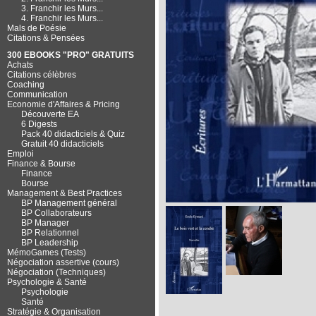
3. Franchir les Murs...
4. Franchir les Murs...
Mals de Poésie
Citations & Pensées
300 EBOOKS "PRO" GRATUITS
Achats
Citations célèbres
Coaching
Communication
Economie d'Affaires & Pricing
Découverte EA
6 Digests
Pack 40 didacticiels & Quiz
Gratuit 40 didacticiels
Emploi
Finance & Bourse
Finance
Bourse
Management & Best Practices
BP Management général
BP Collaborateurs
BP Manager
BP Relationnel
BP Leadership
MémoGames (Tests)
Négociation assertive (cours)
Négociation (Techniques)
Psychologie & Santé
Psychologie
Santé
Stratégie & Organisation