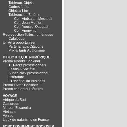
Tableaux Objets
Cadres à Lire
Objets à Lire
Tableaux en Binôme
Coll. Abdsalam Messouli
Coll. Jean Monfort
Coll. Youssef Qaouatli
Coll. Anonyme
Reproduction Toiles numériques
Catalogue
Un Art à opportuniser
Partenariat & Citations
Prix & Tarifs Authorisme
BIBLIOTHÈQUE NUMÉRIQUE
Promo eBooks Bookiner
11 Packs professionnels
Essais & Sociétal
Super Pack professionnel
Littérature
L'Essentiel du Business
Promo Livres Bookiner
Promo contenus littéraires
VOYAGE
Afrique du Sud
Cameroun
Maroc - Essaouira
Vietnam
Venise
Lieux de naturisme en France
FONCTIONNEMENT BOOKINER