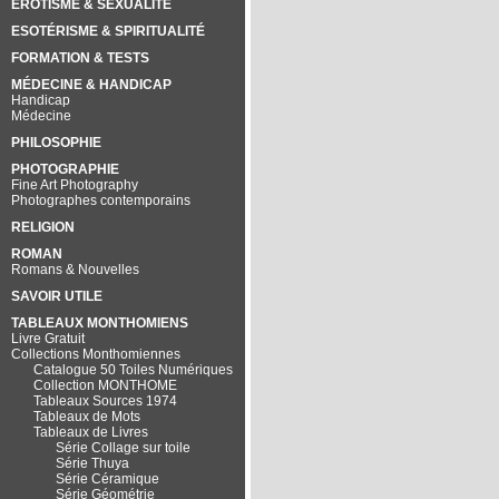
EROTISME & SEXUALITÉ
ESOTÉRISME & SPIRITUALITÉ
FORMATION & TESTS
MÉDECINE & HANDICAP
Handicap
Médecine
PHILOSOPHIE
PHOTOGRAPHIE
Fine Art Photography
Photographes contemporains
RELIGION
ROMAN
Romans & Nouvelles
SAVOIR UTILE
TABLEAUX MONTHOMIENS
Livre Gratuit
Collections Monthomiennes
Catalogue 50 Toiles Numériques
Collection MONTHOME
Tableaux Sources 1974
Tableaux de Mots
Tableaux de Livres
Série Collage sur toile
Série Thuya
Série Céramique
Série Géométrie