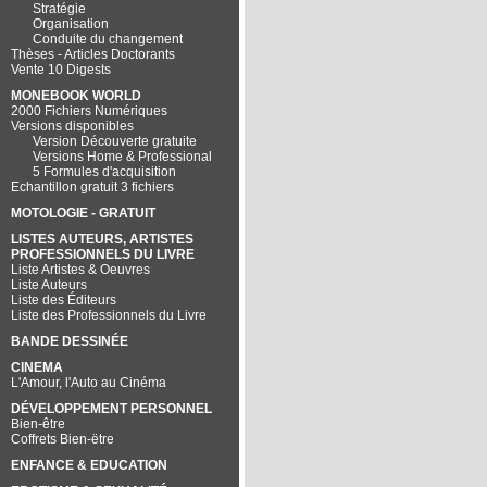
Stratégie
Organisation
Conduite du changement
Thèses - Articles Doctorants
Vente 10 Digests
MONEBOOK WORLD
2000 Fichiers Numériques
Versions disponibles
Version Découverte gratuite
Versions Home & Professional
5 Formules d'acquisition
Echantillon gratuit 3 fichiers
MOTOLOGIE - GRATUIT
LISTES AUTEURS, ARTISTES
PROFESSIONNELS DU LIVRE
Liste Artistes & Oeuvres
Liste Auteurs
Liste des Éditeurs
Liste des Professionnels du Livre
BANDE DESSINÉE
CINEMA
L'Amour, l'Auto au Cinéma
DÉVELOPPEMENT PERSONNEL
Bien-être
Coffrets Bien-ëtre
ENFANCE & EDUCATION