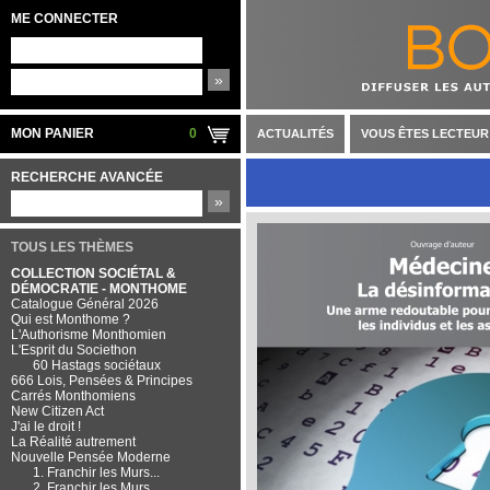
ME CONNECTER
»
MON PANIER
0
ACTUALITÉS
VOUS ÊTES LECTEUR
RECHERCHE AVANCÉE
»
TOUS LES THÈMES
COLLECTION SOCIÉTAL &
DÉMOCRATIE - MONTHOME
Catalogue Général 2026
Qui est Monthome ?
L'Authorisme Monthomien
L'Esprit du Societhon
60 Hastags sociétaux
666 Lois, Pensées & Principes
Carrés Monthomiens
New Citizen Act
J'ai le droit !
La Réalité autrement
Nouvelle Pensée Moderne
1. Franchir les Murs...
2. Franchir les Murs...