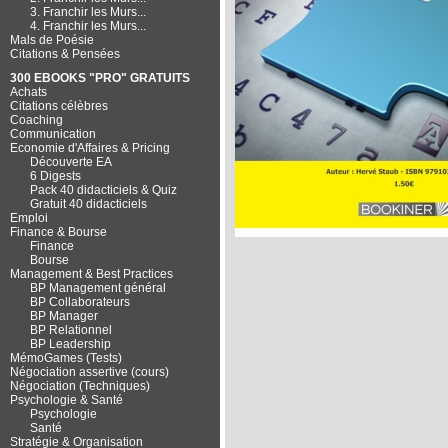
3. Franchir les Murs...
4. Franchir les Murs...
Mals de Poésie
Citations & Pensées
300 EBOOKS "PRO" GRATUITS
Achats
Citations célèbres
Coaching
Communication
Economie d'Affaires & Pricing
Découverte EA
6 Digests
Pack 40 didacticiels & Quiz
Gratuit 40 didacticiels
Emploi
Finance & Bourse
Finance
Bourse
Management & Best Practices
BP Management général
BP Collaborateurs
BP Manager
BP Relationnel
BP Leadership
MémoGames (Tests)
Négociation assertive (cours)
Négociation (Techniques)
Psychologie & Santé
Psychologie
Santé
Stratégie & Organisation