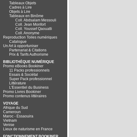
Tableaux Objets
Cadres à Lire
Objets à Lire
Tableaux en Binôme
Coll. Abdsalam Messouli
Coll. Jean Monfort
Coll. Youssef Qaouatli
Coll. Anonyme
Reproduction Toiles numériques
Catalogue
Un Art à opportuniser
Partenariat & Citations
Prix & Tarifs Authorisme
BIBLIOTHÈQUE NUMÉRIQUE
Promo eBooks Bookiner
11 Packs professionnels
Essais & Sociétal
Super Pack professionnel
Littérature
L'Essentiel du Business
Promo Livres Bookiner
Promo contenus littéraires
VOYAGE
Afrique du Sud
Cameroun
Maroc - Essaouira
Vietnam
Venise
Lieux de naturisme en France
FONCTIONNEMENT BOOKINER