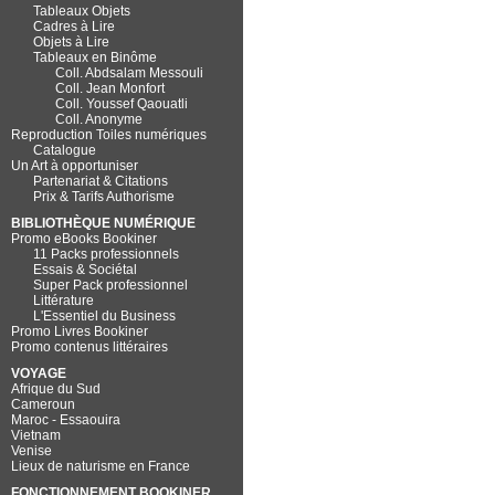
Tableaux Objets
Cadres à Lire
Objets à Lire
Tableaux en Binôme
Coll. Abdsalam Messouli
Coll. Jean Monfort
Coll. Youssef Qaouatli
Coll. Anonyme
Reproduction Toiles numériques
Catalogue
Un Art à opportuniser
Partenariat & Citations
Prix & Tarifs Authorisme
BIBLIOTHÈQUE NUMÉRIQUE
Promo eBooks Bookiner
11 Packs professionnels
Essais & Sociétal
Super Pack professionnel
Littérature
L'Essentiel du Business
Promo Livres Bookiner
Promo contenus littéraires
VOYAGE
Afrique du Sud
Cameroun
Maroc - Essaouira
Vietnam
Venise
Lieux de naturisme en France
FONCTIONNEMENT BOOKINER