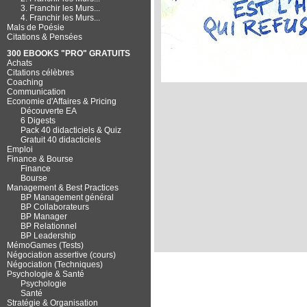
3. Franchir les Murs...
4. Franchir les Murs...
Mals de Poésie
Citations & Pensées
300 EBOOKS "PRO" GRATUITS
Achats
Citations célèbres
Coaching
Communication
Economie d'Affaires & Pricing
Découverte EA
6 Digests
Pack 40 didacticiels & Quiz
Gratuit 40 didacticiels
Emploi
Finance & Bourse
Finance
Bourse
Management & Best Practices
BP Management général
BP Collaborateurs
BP Manager
BP Relationnel
BP Leadership
MémoGames (Tests)
Négociation assertive (cours)
Négociation (Techniques)
Psychologie & Santé
Psychologie
Santé
Stratégie & Organisation