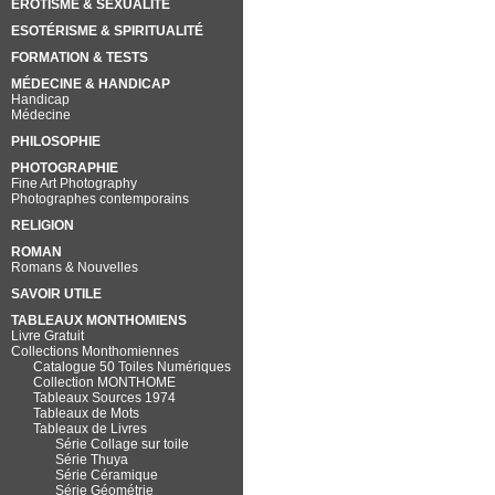
EROTISME & SEXUALITÉ
ESOTÉRISME & SPIRITUALITÉ
FORMATION & TESTS
MÉDECINE & HANDICAP
Handicap
Médecine
PHILOSOPHIE
PHOTOGRAPHIE
Fine Art Photography
Photographes contemporains
RELIGION
ROMAN
Romans & Nouvelles
SAVOIR UTILE
TABLEAUX MONTHOMIENS
Livre Gratuit
Collections Monthomiennes
Catalogue 50 Toiles Numériques
Collection MONTHOME
Tableaux Sources 1974
Tableaux de Mots
Tableaux de Livres
Série Collage sur toile
Série Thuya
Série Céramique
Série Géométrie