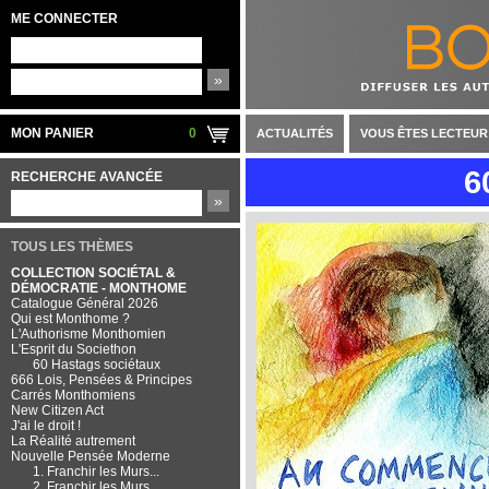
ME CONNECTER
»
MON PANIER
0
ACTUALITÉS
VOUS ÊTES LECTEUR
6
RECHERCHE AVANCÉE
»
TOUS LES THÈMES
COLLECTION SOCIÉTAL &
DÉMOCRATIE - MONTHOME
Catalogue Général 2026
Qui est Monthome ?
L'Authorisme Monthomien
L'Esprit du Societhon
60 Hastags sociétaux
666 Lois, Pensées & Principes
Carrés Monthomiens
New Citizen Act
J'ai le droit !
La Réalité autrement
Nouvelle Pensée Moderne
1. Franchir les Murs...
2. Franchir les Murs...