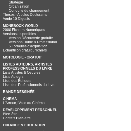
Stratégie
Organisation
Conduite du changement
Thèses - Articles Doctorants
Vente 10 Digests
MONEBOOK WORLD
2000 Fichiers Numériques
Versions disponibles
Version Découverte gratuite
Versions Home & Professional
5 Formules d'acquisition
Echantillon gratuit 3 fichiers
MOTOLOGIE - GRATUIT
LISTES AUTEURS, ARTISTES
PROFESSIONNELS DU LIVRE
Liste Artistes & Oeuvres
Liste Auteurs
Liste des Éditeurs
Liste des Professionnels du Livre
BANDE DESSINÉE
CINEMA
L'Amour, l'Auto au Cinéma
DÉVELOPPEMENT PERSONNEL
Bien-être
Coffrets Bien-ëtre
ENFANCE & EDUCATION