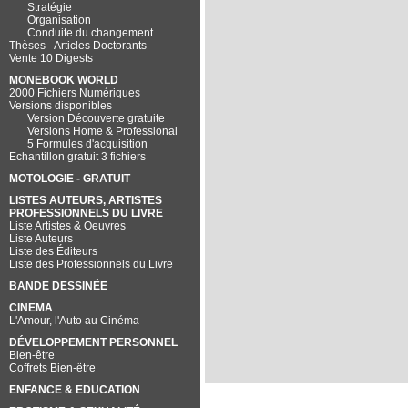
Stratégie
Organisation
Conduite du changement
Thèses - Articles Doctorants
Vente 10 Digests
MONEBOOK WORLD
2000 Fichiers Numériques
Versions disponibles
Version Découverte gratuite
Versions Home & Professional
5 Formules d'acquisition
Echantillon gratuit 3 fichiers
MOTOLOGIE - GRATUIT
LISTES AUTEURS, ARTISTES
PROFESSIONNELS DU LIVRE
Liste Artistes & Oeuvres
Liste Auteurs
Liste des Éditeurs
Liste des Professionnels du Livre
BANDE DESSINÉE
CINEMA
L'Amour, l'Auto au Cinéma
DÉVELOPPEMENT PERSONNEL
Bien-être
Coffrets Bien-ëtre
ENFANCE & EDUCATION