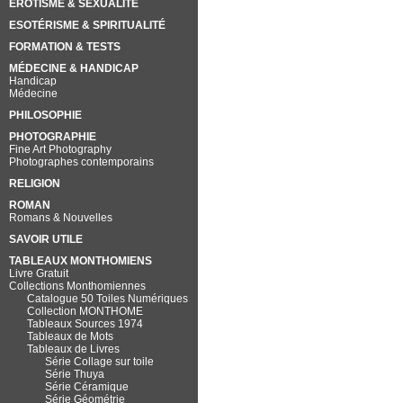
EROTISME & SEXUALITÉ
ESOTÉRISME & SPIRITUALITÉ
FORMATION & TESTS
MÉDECINE & HANDICAP
Handicap
Médecine
PHILOSOPHIE
PHOTOGRAPHIE
Fine Art Photography
Photographes contemporains
RELIGION
ROMAN
Romans & Nouvelles
SAVOIR UTILE
TABLEAUX MONTHOMIENS
Livre Gratuit
Collections Monthomiennes
Catalogue 50 Toiles Numériques
Collection MONTHOME
Tableaux Sources 1974
Tableaux de Mots
Tableaux de Livres
Série Collage sur toile
Série Thuya
Série Céramique
Série Géométrie