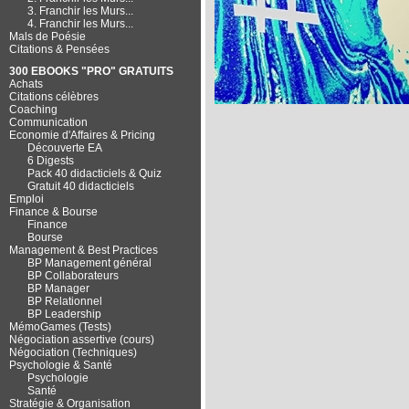
3. Franchir les Murs...
4. Franchir les Murs...
Mals de Poésie
Citations & Pensées
300 EBOOKS "PRO" GRATUITS
Achats
Citations célèbres
Coaching
Communication
Economie d'Affaires & Pricing
Découverte EA
6 Digests
Pack 40 didacticiels & Quiz
Gratuit 40 didacticiels
Emploi
Finance & Bourse
Finance
Bourse
Management & Best Practices
BP Management général
BP Collaborateurs
BP Manager
BP Relationnel
BP Leadership
MémoGames (Tests)
Négociation assertive (cours)
Négociation (Techniques)
Psychologie & Santé
Psychologie
Santé
Stratégie & Organisation