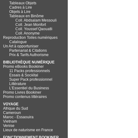
Tableaux Objets
Cadres à Lire
Objets à Lire
Tableaux en Binôme
Coll. Abdsalam Messouli
Coll. Jean Monfort
Coll. Youssef Qaouatli
Coll. Anonyme
Reproduction Toiles numériques
Catalogue
Un Art à opportuniser
Partenariat & Citations
Prix & Tarifs Authorisme
BIBLIOTHÈQUE NUMÉRIQUE
Promo eBooks Bookiner
11 Packs professionnels
Essais & Sociétal
Super Pack professionnel
Littérature
L'Essentiel du Business
Promo Livres Bookiner
Promo contenus littéraires
VOYAGE
Afrique du Sud
Cameroun
Maroc - Essaouira
Vietnam
Venise
Lieux de naturisme en France
FONCTIONNEMENT BOOKINER