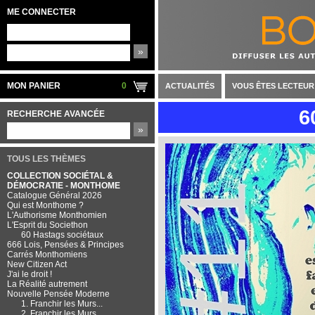
ME CONNECTER
»
MON PANIER
0
ACTUALITÉS
VOUS ÊTES LECTEUR
6
RECHERCHE AVANCÉE
»
TOUS LES THÈMES
COLLECTION SOCIÉTAL &
DÉMOCRATIE - MONTHOME
Catalogue Général 2026
Qui est Monthome ?
L'Authorisme Monthomien
L'Esprit du Societhon
60 Hastags sociétaux
666 Lois, Pensées & Principes
Carrés Monthomiens
New Citizen Act
J'ai le droit !
La Réalité autrement
Nouvelle Pensée Moderne
1. Franchir les Murs...
2. Franchir les Murs...