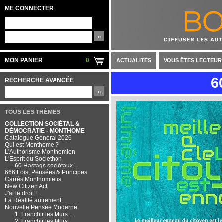
ME CONNECTER
»
MON PANIER
0
ACTUALITÉS
VOUS ÊTES LECTEUR
6
RECHERCHE AVANCÉE
»
TOUS LES THÈMES
COLLECTION SOCIÉTAL &
DÉMOCRATIE - MONTHOME
Catalogue Général 2026
Qui est Monthome ?
L'Authorisme Monthomien
L'Esprit du Societhon
60 Hastags sociétaux
666 Lois, Pensées & Principes
Carrés Monthomiens
New Citizen Act
J'ai le droit !
La Réalité autrement
Nouvelle Pensée Moderne
1. Franchir les Murs...
2. Franchir les Murs...