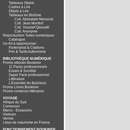
Tableaux Objets
Cadres à Lire
Objets à Lire
Tableaux en Binôme
Coll. Abdsalam Messouli
Coll. Jean Monfort
Coll. Youssef Qaouatli
Coll. Anonyme
Reproduction Toiles numériques
Catalogue
Un Art à opportuniser
Partenariat & Citations
Prix & Tarifs Authorisme
BIBLIOTHÈQUE NUMÉRIQUE
Promo eBooks Bookiner
11 Packs professionnels
Essais & Sociétal
Super Pack professionnel
Littérature
L'Essentiel du Business
Promo Livres Bookiner
Promo contenus littéraires
VOYAGE
Afrique du Sud
Cameroun
Maroc - Essaouira
Vietnam
Venise
Lieux de naturisme en France
FONCTIONNEMENT BOOKINER