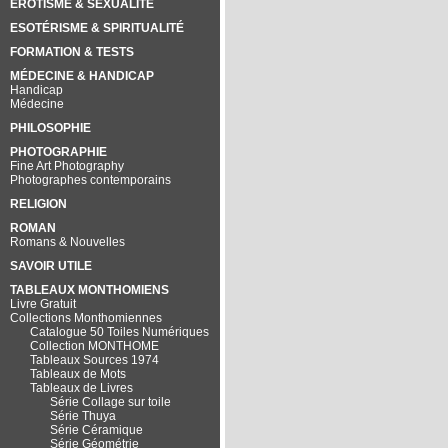
EROTISME & SEXUALITÉ
ESOTÉRISME & SPIRITUALITÉ
FORMATION & TESTS
MÉDECINE & HANDICAP
Handicap
Médecine
PHILOSOPHIE
PHOTOGRAPHIE
Fine Art Photography
Photographes contemporains
RELIGION
ROMAN
Romans & Nouvelles
SAVOIR UTILE
TABLEAUX MONTHOMIENS
Livre Gratuit
Collections Monthomiennes
Catalogue 50 Toiles Numériques
Collection MONTHOME
Tableaux Sources 1974
Tableaux de Mots
Tableaux de Livres
Série Collage sur toile
Série Thuya
Série Céramique
Série Géométrie