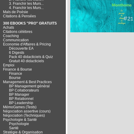
3. Franchir les Murs...
4. Franchir les Murs...
Mals de Poésie
Citations & Pensées
300 EBOOKS "PRO" GRATUITS
Achats
Citations célèbres
Coaching
Communication
Economie d'Affaires & Pricing
Découverte EA
6 Digests
Pack 40 didacticiels & Quiz
Gratuit 40 didacticiels
Emploi
Finance & Bourse
Finance
Bourse
Management & Best Practices
BP Management général
BP Collaborateurs
BP Manager
BP Relationnel
BP Leadership
MémoGames (Tests)
Négociation assertive (cours)
Négociation (Techniques)
Psychologie & Santé
Psychologie
Santé
Stratégie & Organisation