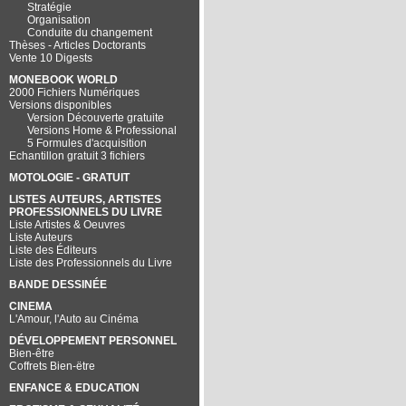
Stratégie
Organisation
Conduite du changement
Thèses - Articles Doctorants
Vente 10 Digests
MONEBOOK WORLD
2000 Fichiers Numériques
Versions disponibles
Version Découverte gratuite
Versions Home & Professional
5 Formules d'acquisition
Echantillon gratuit 3 fichiers
MOTOLOGIE - GRATUIT
LISTES AUTEURS, ARTISTES
PROFESSIONNELS DU LIVRE
Liste Artistes & Oeuvres
Liste Auteurs
Liste des Éditeurs
Liste des Professionnels du Livre
BANDE DESSINÉE
CINEMA
L'Amour, l'Auto au Cinéma
DÉVELOPPEMENT PERSONNEL
Bien-être
Coffrets Bien-ëtre
ENFANCE & EDUCATION