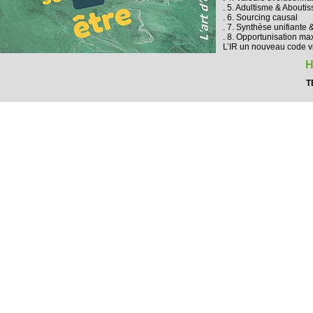
. 5. Adultisme & Abouti
. 6. Sourcing causal
. 7. Synthèse unifiante 
. 8. Opportunisation ma
L’IR un nouveau code v
H
T