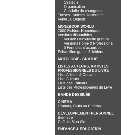
Stratégie
Organisation
Conduite du changement
Thèses - Articles Doctorants
Vente 10 Digests
MONEBOOK WORLD
2000 Fichiers Numériques
Versions disponibles
Version Découverte gratuite
Versions Home & Professional
5 Formules d'acquisition
Echantillon gratuit 3 fichiers
MOTOLOGIE - GRATUIT
LISTES AUTEURS, ARTISTES
PROFESSIONNELS DU LIVRE
Liste Artistes & Oeuvres
Liste Auteurs
Liste des Éditeurs
Liste des Professionnels du Livre
BANDE DESSINÉE
CINEMA
L'Amour, l'Auto au Cinéma
DÉVELOPPEMENT PERSONNEL
Bien-être
Coffrets Bien-ëtre
ENFANCE & EDUCATION