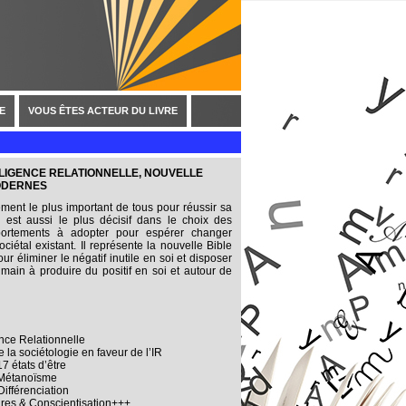
E
VOUS ÊTES ACTEUR DU LIVRE
ELLIGENCE RELATIONNELLE, NOUVELLE
ODERNES
ment le plus important de tous pour réussir sa
 Il est aussi le plus décisif dans le choix des
portements à adopter pour espérer changer
ociétal existant. Il représente la nouvelle Bible
 éliminer le négatif inutile en soi et disposer
main à produire du positif en soi et autour de
gence Relationnelle
 la sociétologie en faveur de l’IR
7 états d’être
 Métanoïsme
 Différenciation
aires & Conscientisation+++