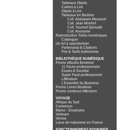
Tableaux Objets
Cadres à Lire
Objets à Lire
Tableaux en Binôme
Coll. Abdsalam Messouli
Coll. Jean Monfort
Coll. Youssef Qaouatli
Coll. Anonyme
Reproduction Toiles numériques
Catalogue
Un Art à opportuniser
Partenariat & Citations
Prix & Tarifs Authorisme
BIBLIOTHÈQUE NUMÉRIQUE
Promo eBooks Bookiner
11 Packs professionnels
Essais & Sociétal
Super Pack professionnel
Littérature
L'Essentiel du Business
Promo Livres Bookiner
Promo contenus littéraires
VOYAGE
Afrique du Sud
Cameroun
Maroc - Essaouira
Vietnam
Venise
Lieux de naturisme en France
FONCTIONNEMENT BOOKINER