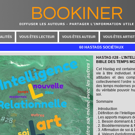
ALITÉS
VOUS ÊTES LECTEUR
VOUS ÊTES AUTEUR
VOUS ÊTES ARTIST
60 HASTAGS SOCIÉTAUX
HASTAG #28 - L’INT
BIBLE DES TEMPS M
Cet Hastag est certaine
vie à titre individuel.
attitudes et des com
collectivement l’ordre s
des temps modernes pour
du véritable pouvoir hu
soi.
Sommaire
. Introduction
. Définition de l’Intelli
. Les apports majeurs de
. 1. Besoin dominant & 1
. 2. Biodéterminisme &
. 3. Affirmation de soi &
. 4. Valeurs évolutionn