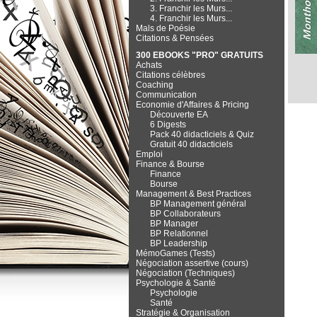
3. Franchir les Murs...
4. Franchir les Murs...
Mals de Poésie
Citations & Pensées
300 EBOOKS "PRO" GRATUITS
Achats
Citations célèbres
Coaching
Communication
Economie d'Affaires & Pricing
Découverte EA
6 Digests
Pack 40 didacticiels & Quiz
Gratuit 40 didacticiels
Emploi
Finance & Bourse
Finance
Bourse
Management & Best Practices
BP Management général
BP Collaborateurs
BP Manager
BP Relationnel
BP Leadership
MémoGames (Tests)
Négociation assertive (cours)
Négociation (Techniques)
Psychologie & Santé
Psychologie
Santé
Stratégie & Organisation