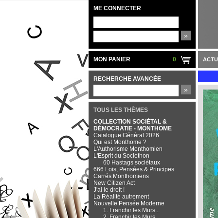
ME CONNECTER
»
MON PANIER
0
ACTU
RECHERCHE AVANCÉE
»
TOUS LES THÈMES
COLLECTION SOCIÉTAL &
DÉMOCRATIE - MONTHOME
Catalogue Général 2026
Qui est Monthome ?
L'Authorisme Monthomien
L'Esprit du Societhon
60 Hastags sociétaux
666 Lois, Pensées & Principes
Carrés Monthomiens
New Citizen Act
J'ai le droit !
La Réalité autrement
Nouvelle Pensée Moderne
1. Franchir les Murs...
2. Franchir les Murs...