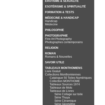
EROTISME & SEXUALITÉ
ESOTÉRISME & SPIRITUALITÉ
FORMATION & TESTS
MÉDECINE & HANDICAP
Handicap
Médecine
PHILOSOPHIE
PHOTOGRAPHIE
Fine Art Photography
Photographes contemporains
RELIGION
ROMAN
Romans & Nouvelles
SAVOIR UTILE
TABLEAUX MONTHOMIENS
Livre Gratuit
Collections Monthomiennes
Catalogue 50 Toiles Numériques
Collection MONTHOME
Tableaux Sources 1974
Tableaux de Mots
Tableaux de Livres
Série Collage sur toile
Série Thuya
Série Céramique
Série Géométrie