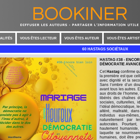
ALITÉS
VOUS ÊTES LECTEUR
VOUS ÊTES AUTEUR
VOUS ÊTES ARTIST
60 HASTAGS SOCIÉTAUX
HASTAG #38 - ENCOR
DÉMOCRATIE AVANC
Cet
Hastag
confirme qu’
la première est que cell
avec dignité et la seco
Sans l’ombre d’un dout
avant tous les autres. E
aux droits de l’homme,
libérés des chaînes d
sociales, culturelles, 
l’idéal démocratique, l
altéré, maltraité, da
individus eux-mêmes
naturellement par les
autocrates. Pourtant, 
hautement humaniste, a
laquelle se nourrissen
humaines, doit être p