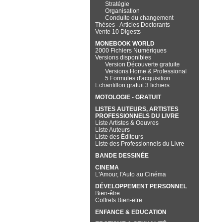
Stratégie
Organisation
Conduite du changement
Thèses - Articles Doctorants
Vente 10 Digests
MONEBOOK WORLD
2000 Fichiers Numériques
Versions disponibles
Version Découverte gratuite
Versions Home & Professional
5 Formules d'acquisition
Echantillon gratuit 3 fichiers
MOTOLOGIE - GRATUIT
LISTES AUTEURS, ARTISTES
PROFESSIONNELS DU LIVRE
Liste Artistes & Oeuvres
Liste Auteurs
Liste des Éditeurs
Liste des Professionnels du Livre
BANDE DESSINÉE
CINEMA
L'Amour, l'Auto au Cinéma
DÉVELOPPEMENT PERSONNEL
Bien-être
Coffrets Bien-ëtre
ENFANCE & EDUCATION