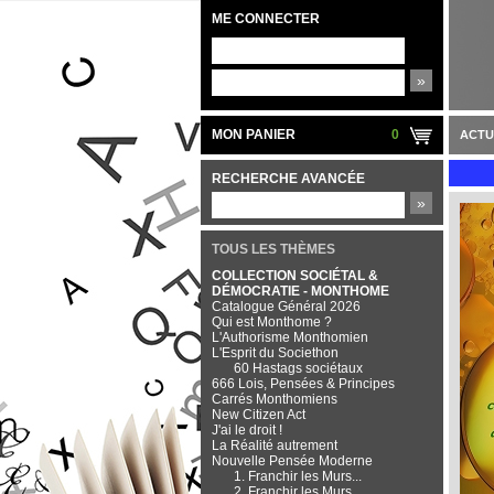
ME CONNECTER
»
MON PANIER
0
ACTU
RECHERCHE AVANCÉE
»
TOUS LES THÈMES
COLLECTION SOCIÉTAL &
DÉMOCRATIE - MONTHOME
Catalogue Général 2026
Qui est Monthome ?
L'Authorisme Monthomien
L'Esprit du Societhon
60 Hastags sociétaux
666 Lois, Pensées & Principes
Carrés Monthomiens
New Citizen Act
J'ai le droit !
La Réalité autrement
Nouvelle Pensée Moderne
1. Franchir les Murs...
2. Franchir les Murs...