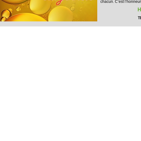
chacun. C’est l’honneur
H
T