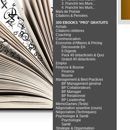
3. Franchir les Murs...
4. Franchir les Murs...
Mals de Poésie
Citations & Pensées
300 EBOOKS "PRO" GRATUITS
Achats
Citations célèbres
Coaching
Communication
Economie d'Affaires & Pricing
Découverte EA
6 Digests
Pack 40 didacticiels & Quiz
Gratuit 40 didacticiels
Emploi
Finance & Bourse
Finance
Bourse
Management & Best Practices
BP Management général
BP Collaborateurs
BP Manager
BP Relationnel
BP Leadership
MémoGames (Tests)
Négociation assertive (cours)
Négociation (Techniques)
Psychologie & Santé
Psychologie
Santé
Stratégie & Organisation