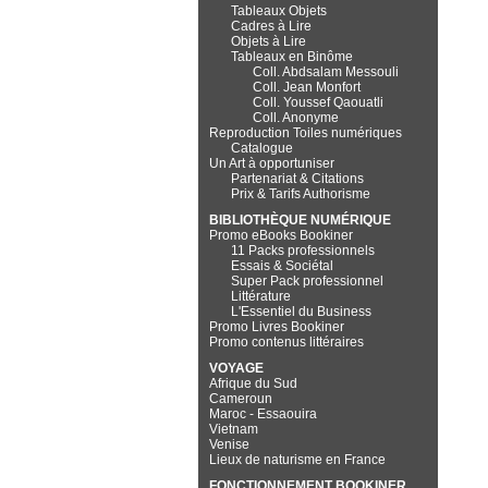
Tableaux Objets
Cadres à Lire
Objets à Lire
Tableaux en Binôme
Coll. Abdsalam Messouli
Coll. Jean Monfort
Coll. Youssef Qaouatli
Coll. Anonyme
Reproduction Toiles numériques
Catalogue
Un Art à opportuniser
Partenariat & Citations
Prix & Tarifs Authorisme
BIBLIOTHÈQUE NUMÉRIQUE
Promo eBooks Bookiner
11 Packs professionnels
Essais & Sociétal
Super Pack professionnel
Littérature
L'Essentiel du Business
Promo Livres Bookiner
Promo contenus littéraires
VOYAGE
Afrique du Sud
Cameroun
Maroc - Essaouira
Vietnam
Venise
Lieux de naturisme en France
FONCTIONNEMENT BOOKINER