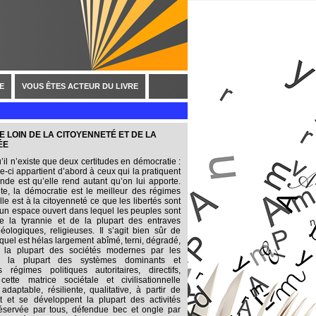
E
VOUS ÊTES ACTEUR DU LIVRE
E LOIN DE LA CITOYENNETÉ ET DE LA
ÉE
il n’existe que deux certitudes en démocratie :
e-ci appartient d’abord à ceux qui la pratiquent
nde est qu’elle rend autant qu’on lui apporte.
e, la démocratie est le meilleur des régimes
lle est à la citoyenneté ce que les libertés sont
 un espace ouvert dans lequel les peuples sont
e la tyrannie et de la plupart des entraves
idéologiques, religieuses. Il s’agit bien sûr de
equel est hélas largement abîmé, terni, dégradé,
ns la plupart des sociétés modernes par les
, la plupart des systèmes dominants et
 régimes politiques autoritaires, directifs,
cette matrice sociétale et civilisationnelle
daptable, résiliente, qualitative, à partir de
t et se développent la plupart des activités
réservée par tous, défendue bec et ongle par