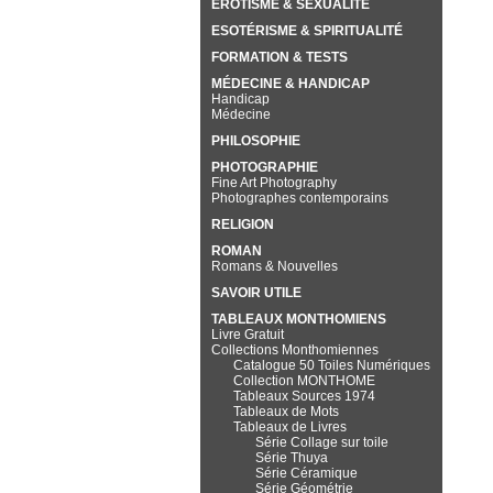
EROTISME & SEXUALITÉ
ESOTÉRISME & SPIRITUALITÉ
FORMATION & TESTS
MÉDECINE & HANDICAP
Handicap
Médecine
PHILOSOPHIE
PHOTOGRAPHIE
Fine Art Photography
Photographes contemporains
RELIGION
ROMAN
Romans & Nouvelles
SAVOIR UTILE
TABLEAUX MONTHOMIENS
Livre Gratuit
Collections Monthomiennes
Catalogue 50 Toiles Numériques
Collection MONTHOME
Tableaux Sources 1974
Tableaux de Mots
Tableaux de Livres
Série Collage sur toile
Série Thuya
Série Céramique
Série Géométrie