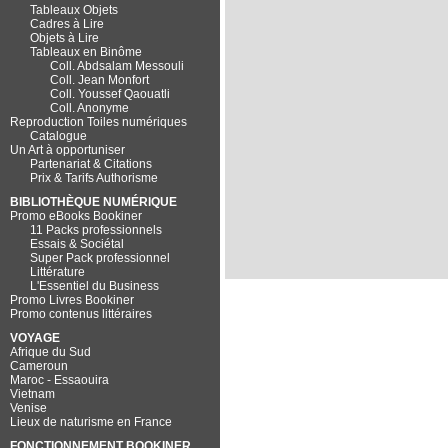
Tableaux Objets
Cadres à Lire
Objets à Lire
Tableaux en Binôme
Coll. Abdsalam Messouli
Coll. Jean Monfort
Coll. Youssef Qaouatli
Coll. Anonyme
Reproduction Toiles numériques
Catalogue
Un Art à opportuniser
Partenariat & Citations
Prix & Tarifs Authorisme
BIBLIOTHÈQUE NUMÉRIQUE
Promo eBooks Bookiner
11 Packs professionnels
Essais & Sociétal
Super Pack professionnel
Littérature
L'Essentiel du Business
Promo Livres Bookiner
Promo contenus littéraires
VOYAGE
Afrique du Sud
Cameroun
Maroc - Essaouira
Vietnam
Venise
Lieux de naturisme en France
FONCTIONNEMENT BOOKINER