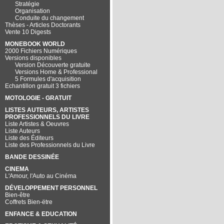
Stratégie
Organisation
Conduite du changement
Thèses - Articles Doctorants
Vente 10 Digests
MONEBOOK WORLD
2000 Fichiers Numériques
Versions disponibles
Version Découverte gratuite
Versions Home & Professional
5 Formules d'acquisition
Echantillon gratuit 3 fichiers
MOTOLOGIE - GRATUIT
LISTES AUTEURS, ARTISTES
PROFESSIONNELS DU LIVRE
Liste Artistes & Oeuvres
Liste Auteurs
Liste des Éditeurs
Liste des Professionnels du Livre
BANDE DESSINÉE
CINEMA
L'Amour, l'Auto au Cinéma
DÉVELOPPEMENT PERSONNEL
Bien-être
Coffrets Bien-ëtre
ENFANCE & EDUCATION