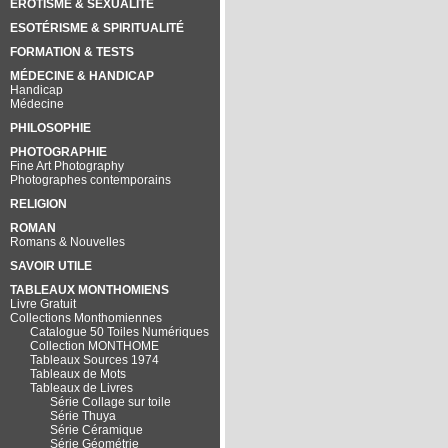
EROTISME & SEXUALITÉ
ESOTÉRISME & SPIRITUALITÉ
FORMATION & TESTS
MÉDECINE & HANDICAP
Handicap
Médecine
PHILOSOPHIE
PHOTOGRAPHIE
Fine Art Photography
Photographes contemporains
RELIGION
ROMAN
Romans & Nouvelles
SAVOIR UTILE
TABLEAUX MONTHOMIENS
Livre Gratuit
Collections Monthomiennes
Catalogue 50 Toiles Numériques
Collection MONTHOME
Tableaux Sources 1974
Tableaux de Mots
Tableaux de Livres
Série Collage sur toile
Série Thuya
Série Céramique
Série Géométrie