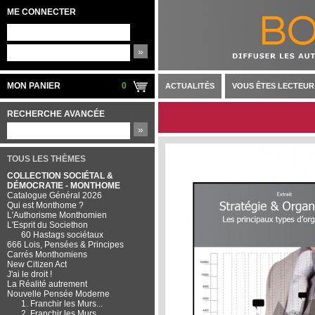
ME CONNECTER
»
MON PANIER
0
ACTUALITÉS
VOUS ÊTES LECTEUR
RECHERCHE AVANCÉE
»
TOUS LES THÈMES
COLLECTION SOCIÉTAL &
DÉMOCRATIE - MONTHOME
Catalogue Général 2026
Qui est Monthome ?
L'Authorisme Monthomien
L'Esprit du Societhon
60 Hastags sociétaux
666 Lois, Pensées & Principes
Carrés Monthomiens
New Citizen Act
J'ai le droit !
La Réalité autrement
Nouvelle Pensée Moderne
1. Franchir les Murs...
2. Franchir les Murs...