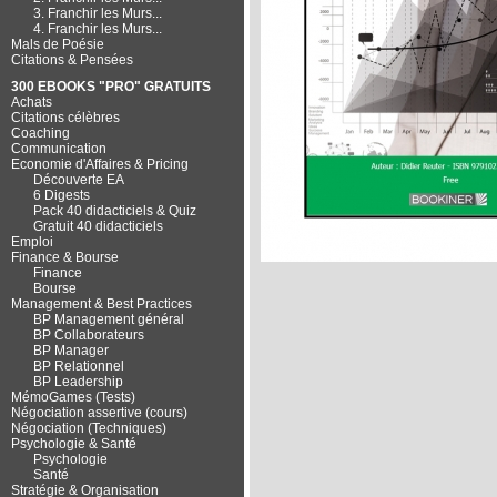
3. Franchir les Murs...
4. Franchir les Murs...
Mals de Poésie
Citations & Pensées
300 EBOOKS "PRO" GRATUITS
Achats
Citations célèbres
Coaching
Communication
Economie d'Affaires & Pricing
Découverte EA
6 Digests
Pack 40 didacticiels & Quiz
Gratuit 40 didacticiels
Emploi
Finance & Bourse
Finance
Bourse
Management & Best Practices
BP Management général
BP Collaborateurs
BP Manager
BP Relationnel
BP Leadership
MémoGames (Tests)
Négociation assertive (cours)
Négociation (Techniques)
Psychologie & Santé
Psychologie
Santé
Stratégie & Organisation