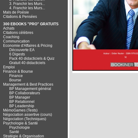
3. Franchir les Murs...
4. Franchir les Murs...
Mals de Poésie
Citations & Pensées
300 EBOOKS "PRO" GRATUITS
Achats
Citations célèbres
Coaching
Communication
Economie d'Affaires & Pricing
Découverte EA
6 Digests
Pack 40 didacticiels & Quiz
Gratuit 40 didacticiels
Emploi
Finance & Bourse
Finance
Bourse
Management & Best Practices
BP Management général
BP Collaborateurs
BP Manager
BP Relationnel
BP Leadership
MémoGames (Tests)
Négociation assertive (cours)
Négociation (Techniques)
Psychologie & Santé
Psychologie
Santé
Stratégie & Organisation