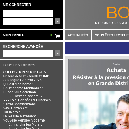
ME CONNECTER
»
MON PANIER
0
ACTUALITÉS
VOUS ÊTES LECTEUR
RECHERCHE AVANCÉE
»
TOUS LES THÈMES
COLLECTION SOCIÉTAL &
DÉMOCRATIE - MONTHOME
Catalogue Général 2026
Qui est Monthome ?
L'Authorisme Monthomien
L'Esprit du Societhon
60 Hastags sociétaux
666 Lois, Pensées & Principes
Carrés Monthomiens
New Citizen Act
J'ai le droit !
La Réalité autrement
Nouvelle Pensée Moderne
1. Franchir les Murs...
2. Franchir les Murs...