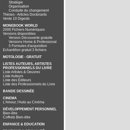
Stratégie
Organisation
Conduite du changement
Thèses - Articles Doctorants
Vente 10 Digests
MONEBOOK WORLD
2000 Fichiers Numériques
Versions disponibles
Version Découverte gratuite
Versions Home & Professional
5 Formules d'acquisition
Echantillon gratuit 3 fichiers
MOTOLOGIE - GRATUIT
LISTES AUTEURS, ARTISTES
PROFESSIONNELS DU LIVRE
Liste Artistes & Oeuvres
Liste Auteurs
Liste des Éditeurs
Liste des Professionnels du Livre
BANDE DESSINÉE
CINEMA
L'Amour, l'Auto au Cinéma
DÉVELOPPEMENT PERSONNEL
Bien-être
Coffrets Bien-ëtre
ENFANCE & EDUCATION