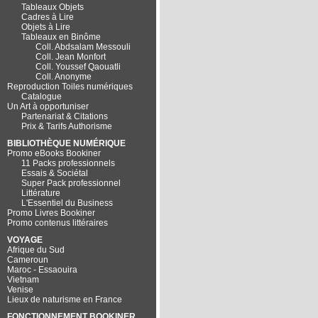
Tableaux Objets
Cadres à Lire
Objets à Lire
Tableaux en Binôme
Coll. Abdsalam Messouli
Coll. Jean Monfort
Coll. Youssef Qaouatli
Coll. Anonyme
Reproduction Toiles numériques
Catalogue
Un Art à opportuniser
Partenariat & Citations
Prix & Tarifs Authorisme
BIBLIOTHÈQUE NUMÉRIQUE
Promo eBooks Bookiner
11 Packs professionnels
Essais & Sociétal
Super Pack professionnel
Littérature
L'Essentiel du Business
Promo Livres Bookiner
Promo contenus littéraires
VOYAGE
Afrique du Sud
Cameroun
Maroc - Essaouira
Vietnam
Venise
Lieux de naturisme en France
FONCTIONNEMENT BOOKINER