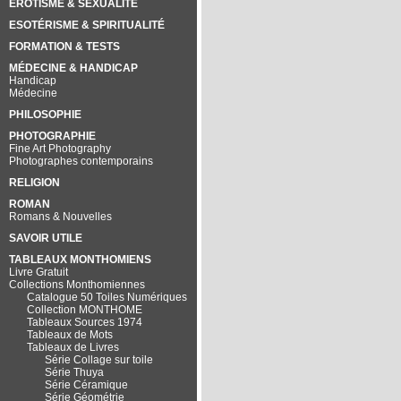
EROTISME & SEXUALITÉ
ESOTÉRISME & SPIRITUALITÉ
FORMATION & TESTS
MÉDECINE & HANDICAP
Handicap
Médecine
PHILOSOPHIE
PHOTOGRAPHIE
Fine Art Photography
Photographes contemporains
RELIGION
ROMAN
Romans & Nouvelles
SAVOIR UTILE
TABLEAUX MONTHOMIENS
Livre Gratuit
Collections Monthomiennes
Catalogue 50 Toiles Numériques
Collection MONTHOME
Tableaux Sources 1974
Tableaux de Mots
Tableaux de Livres
Série Collage sur toile
Série Thuya
Série Céramique
Série Géométrie