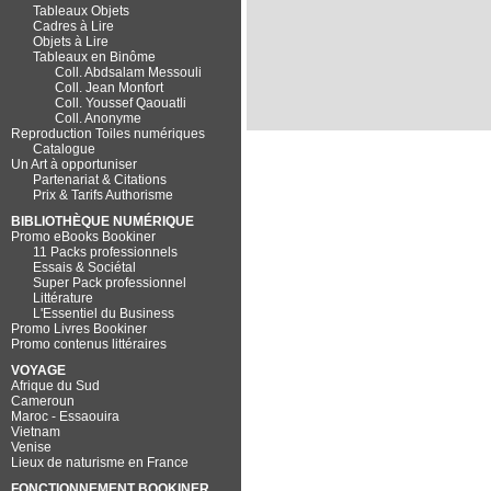
Tableaux Objets
Cadres à Lire
Objets à Lire
Tableaux en Binôme
Coll. Abdsalam Messouli
Coll. Jean Monfort
Coll. Youssef Qaouatli
Coll. Anonyme
Reproduction Toiles numériques
Catalogue
Un Art à opportuniser
Partenariat & Citations
Prix & Tarifs Authorisme
BIBLIOTHÈQUE NUMÉRIQUE
Promo eBooks Bookiner
11 Packs professionnels
Essais & Sociétal
Super Pack professionnel
Littérature
L'Essentiel du Business
Promo Livres Bookiner
Promo contenus littéraires
VOYAGE
Afrique du Sud
Cameroun
Maroc - Essaouira
Vietnam
Venise
Lieux de naturisme en France
FONCTIONNEMENT BOOKINER