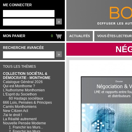
ME CONNECTER
»
MON PANIER
0
ACTUALITÉS
VOUS ÊTES LECTEUR
NÉG
RECHERCHE AVANCÉE
»
TOUS LES THÈMES
COLLECTION SOCIÉTAL &
DÉMOCRATIE - MONTHOME
Catalogue Général 2026
Qui est Monthome ?
L'Authorisme Monthomien
L'Esprit du Societhon
60 Hastags sociétaux
666 Lois, Pensées & Principes
Carrés Monthomiens
New Citizen Act
J'ai le droit !
La Réalité autrement
Nouvelle Pensée Moderne
1. Franchir les Murs...
2. Franchir les Murs...