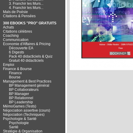
3. Franchir les Murs...
4. Franchir les Murs...
Mals de Poésie
Citations & Pensées
300 EBOOKS "PRO" GRATUITS
Achats
Citations célèbres
Coaching
Communication
Economie d'Affaires & Pricing
Découverte EA
6 Digests
Pack 40 didacticiels & Quiz
Gratuit 40 didacticiels
Emploi
Finance & Bourse
Finance
Bourse
Management & Best Practices
BP Management général
BP Collaborateurs
BP Manager
BP Relationnel
BP Leadership
MémoGames (Tests)
Négociation assertive (cours)
Négociation (Techniques)
Psychologie & Santé
Psychologie
Santé
Stratégie & Organisation