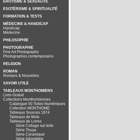
EROTISME & SEXUALITÉ
ESOTÉRISME & SPIRITUALITÉ
FORMATION & TESTS
MÉDECINE & HANDICAP
Handicap
Médecine
PHILOSOPHIE
PHOTOGRAPHIE
Fine Art Photography
Photographes contemporains
RELIGION
ROMAN
Romans & Nouvelles
SAVOIR UTILE
TABLEAUX MONTHOMIENS
Livre Gratuit
Collections Monthomiennes
Catalogue 50 Toiles Numériques
Collection MONTHOME
Tableaux Sources 1974
Tableaux de Mots
Tableaux de Livres
Série Collage sur toile
Série Thuya
Série Céramique
Série Géométrie