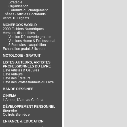
Stratégie
Organisation
Conduite du changement
Thèses - Articles Doctorants
Vente 10 Digests
MONEBOOK WORLD
2000 Fichiers Numériques
Versions disponibles
Version Découverte gratuite
Versions Home & Professional
5 Formules d'acquisition
Echantillon gratuit 3 fichiers
MOTOLOGIE - GRATUIT
LISTES AUTEURS, ARTISTES
PROFESSIONNELS DU LIVRE
Liste Artistes & Oeuvres
Liste Auteurs
Liste des Éditeurs
Liste des Professionnels du Livre
BANDE DESSINÉE
CINEMA
L'Amour, l'Auto au Cinéma
DÉVELOPPEMENT PERSONNEL
Bien-être
Coffrets Bien-ëtre
ENFANCE & EDUCATION