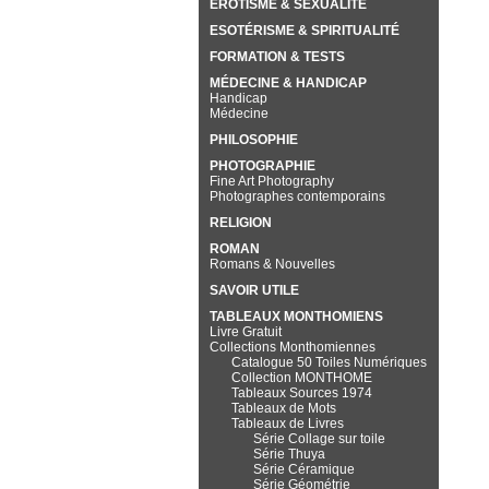
EROTISME & SEXUALITÉ
ESOTÉRISME & SPIRITUALITÉ
FORMATION & TESTS
MÉDECINE & HANDICAP
Handicap
Médecine
PHILOSOPHIE
PHOTOGRAPHIE
Fine Art Photography
Photographes contemporains
RELIGION
ROMAN
Romans & Nouvelles
SAVOIR UTILE
TABLEAUX MONTHOMIENS
Livre Gratuit
Collections Monthomiennes
Catalogue 50 Toiles Numériques
Collection MONTHOME
Tableaux Sources 1974
Tableaux de Mots
Tableaux de Livres
Série Collage sur toile
Série Thuya
Série Céramique
Série Géométrie