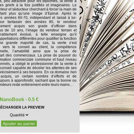
, peu attractive pour les diplômés, la vente a
 griefs à la fois justifiés et imaginaires. Le
teur et séducteur cherchant à forcer la main de
rtant plus qu’une image d’Epinal. Après le
s années 60-70, indépendant et laissé à lui-
ur fantassin des années 80, le vendeur
inement acquis son grade d’officier dans
lus de 10 ans, l’image du vendeur terrain et
rablement évolué, à telle enseigne qu’il
ppellations différentes pour qualifier la fonction
e grande majorité de cas, la vente s’est
ée vers le conseil au client, la compétence
nnelle, l’amabilité ainsi que la prise de
part des commerciaux. La prise de pouvoir du
rmation commerciale commune et haut niveau
nnels, a obligé le professionnel de la vente à
onseil capable de déceler les attentes de ses
 précisément à ses besoins. En ce domaine rien
t acquis, un certain nombre d’efforts et de
ujours à approfondir, sachant que la bonne ou
deurs reste entièrement entre leurs mains...
NanoBook - 0.5 €
LÉCHARGER LA PREVIEW
Ajouter au panier