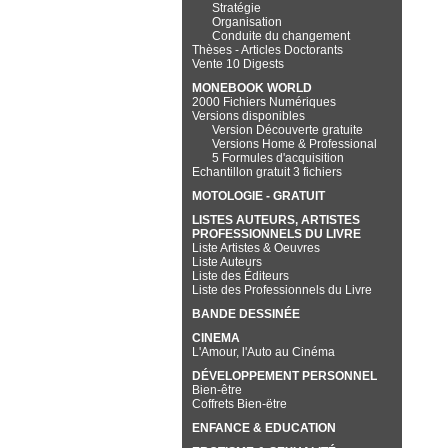
Stratégie
Organisation
Conduite du changement
Thèses - Articles Doctorants
Vente 10 Digests
MONEBOOK WORLD
2000 Fichiers Numériques
Versions disponibles
Version Découverte gratuite
Versions Home & Professional
5 Formules d'acquisition
Echantillon gratuit 3 fichiers
MOTOLOGIE - GRATUIT
LISTES AUTEURS, ARTISTES
PROFESSIONNELS DU LIVRE
Liste Artistes & Oeuvres
Liste Auteurs
Liste des Éditeurs
Liste des Professionnels du Livre
BANDE DESSINÉE
CINEMA
L'Amour, l'Auto au Cinéma
DÉVELOPPEMENT PERSONNEL
Bien-être
Coffrets Bien-ëtre
ENFANCE & EDUCATION