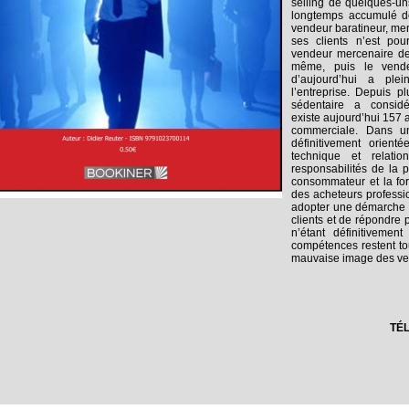
selling de quelques-uns
longtemps accumulé des
vendeur baratineur, men
ses clients n’est pou
vendeur mercenaire de
même, puis le vende
d’aujourd’hui a ple
l’entreprise. Depuis p
sédentaire a considé
existe aujourd’hui 157 a
commerciale. Dans un
définitivement orient
technique et relatio
responsabilités de la 
consommateur et la fo
des acheteurs professio
adopter une démarche c
clients et de répondre
n’étant définitivemen
compétences restent to
mauvaise image des ven
TÉ