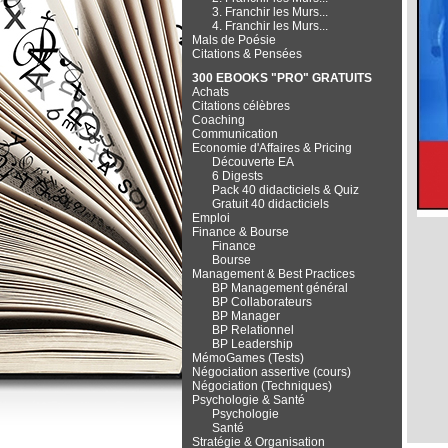
3. Franchir les Murs...
4. Franchir les Murs...
Mals de Poésie
Citations & Pensées
300 EBOOKS "PRO" GRATUITS
Achats
Citations célèbres
Coaching
Communication
Economie d'Affaires & Pricing
Découverte EA
6 Digests
Pack 40 didacticiels & Quiz
Gratuit 40 didacticiels
Emploi
Finance & Bourse
Finance
Bourse
Management & Best Practices
BP Management général
BP Collaborateurs
BP Manager
BP Relationnel
BP Leadership
MémoGames (Tests)
Négociation assertive (cours)
Négociation (Techniques)
Psychologie & Santé
Psychologie
Santé
Stratégie & Organisation