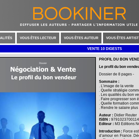
ALITÉS
VOUS ÊTES LECTEUR
VOUS ÊTES AUTEUR
VOUS ÊTES ARTIST
VENTE 10 DIGESTS
PROFIL DU BON VEN
Le profil du bon vende
Dossier de 8 pages -
Sommaire :
. L’image de la vente
. Quelle stratégie comm
. Les qualités du bon v
. Faire progresser son 
. Quelle formation comm
. Rendre le salaire plu
Auteur :
Didier Reuter
ISBN :
9791023700114
Editeur :
M3 Editions N
Introduction :
Force est
d’amour en France. Dé