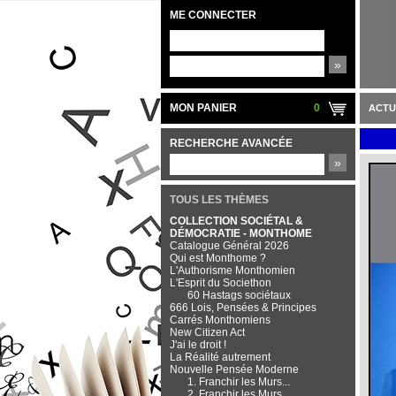
ME CONNECTER
»
MON PANIER
0
ACTU
RECHERCHE AVANCÉE
»
TOUS LES THÈMES
COLLECTION SOCIÉTAL &
DÉMOCRATIE - MONTHOME
Catalogue Général 2026
Qui est Monthome ?
L'Authorisme Monthomien
L'Esprit du Societhon
60 Hastags sociétaux
666 Lois, Pensées & Principes
Carrés Monthomiens
New Citizen Act
J'ai le droit !
La Réalité autrement
Nouvelle Pensée Moderne
1. Franchir les Murs...
2. Franchir les Murs...