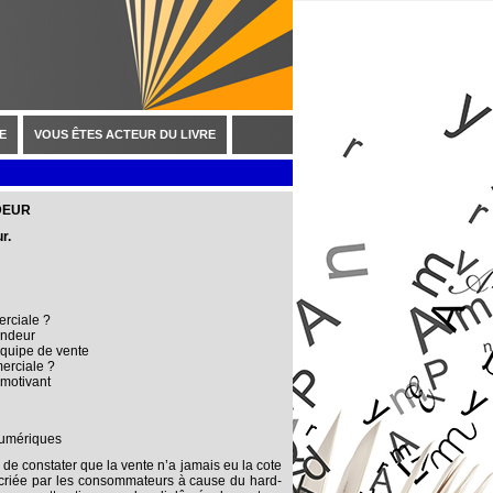
E
VOUS ÊTES ACTEUR DU LIVRE
DEUR
ur.
erciale ?
endeur
équipe de vente
erciale ?
s motivant
umériques
 de constater que la vente n’a jamais eu la cote
criée par les consommateurs à cause du hard-