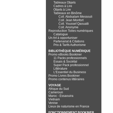
Tableaux Objets
Cadres à Lire
Objets à Lire
Tableaux en Binôme
Coll. Abdsalam Messouli
Coll. Jean Monfort
Coll. Youssef Qaouatli
Coll. Anonyme
Reproduction Toiles numériques
Catalogue
Un Art à opportuniser
Partenariat & Citations
Prix & Tarifs Authorisme
BIBLIOTHÈQUE NUMÉRIQUE
Promo eBooks Bookiner
11 Packs professionnels
Essais & Sociétal
Super Pack professionnel
Littérature
L'Essentiel du Business
Promo Livres Bookiner
Promo contenus littéraires
VOYAGE
Afrique du Sud
Cameroun
Maroc - Essaouira
Vietnam
Venise
Lieux de naturisme en France
FONCTIONNEMENT BOOKINER