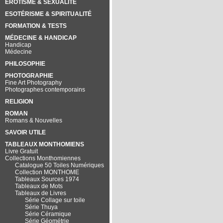
EROTISME & SEXUALITÉ
ESOTÉRISME & SPIRITUALITÉ
FORMATION & TESTS
MÉDECINE & HANDICAP
Handicap
Médecine
PHILOSOPHIE
PHOTOGRAPHIE
Fine Art Photography
Photographes contemporains
RELIGION
ROMAN
Romans & Nouvelles
SAVOIR UTILE
TABLEAUX MONTHOMIENS
Livre Gratuit
Collections Monthomiennes
Catalogue 50 Toiles Numériques
Collection MONTHOME
Tableaux Sources 1974
Tableaux de Mots
Tableaux de Livres
Série Collage sur toile
Série Thuya
Série Céramique
Série Géométrie