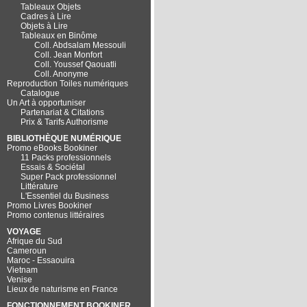
Tableaux Objets
Cadres à Lire
Objets à Lire
Tableaux en Binôme
Coll. Abdsalam Messouli
Coll. Jean Monfort
Coll. Youssef Qaouatli
Coll. Anonyme
Reproduction Toiles numériques
Catalogue
Un Art à opportuniser
Partenariat & Citations
Prix & Tarifs Authorisme
BIBLIOTHÈQUE NUMÉRIQUE
Promo eBooks Bookiner
11 Packs professionnels
Essais & Sociétal
Super Pack professionnel
Littérature
L'Essentiel du Business
Promo Livres Bookiner
Promo contenus littéraires
VOYAGE
Afrique du Sud
Cameroun
Maroc - Essaouira
Vietnam
Venise
Lieux de naturisme en France
FONCTIONNEMENT BOOKINER