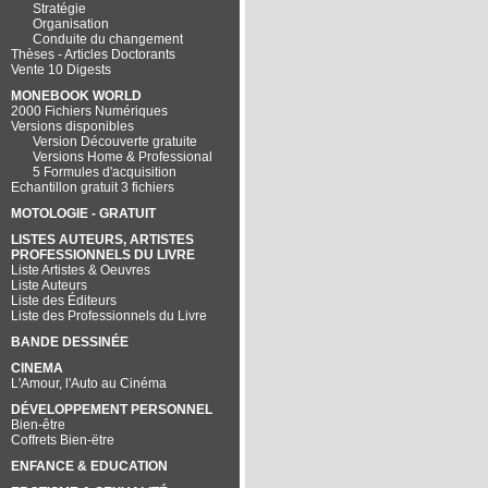
Stratégie
Organisation
Conduite du changement
Thèses - Articles Doctorants
Vente 10 Digests
MONEBOOK WORLD
2000 Fichiers Numériques
Versions disponibles
Version Découverte gratuite
Versions Home & Professional
5 Formules d'acquisition
Echantillon gratuit 3 fichiers
MOTOLOGIE - GRATUIT
LISTES AUTEURS, ARTISTES
PROFESSIONNELS DU LIVRE
Liste Artistes & Oeuvres
Liste Auteurs
Liste des Éditeurs
Liste des Professionnels du Livre
BANDE DESSINÉE
CINEMA
L'Amour, l'Auto au Cinéma
DÉVELOPPEMENT PERSONNEL
Bien-être
Coffrets Bien-ëtre
ENFANCE & EDUCATION