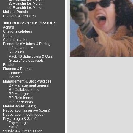
3. Franchir les Murs...
4. Franchir les Murs...
Mals de Poésie
Citations & Pensées
300 EBOOKS "PRO" GRATUITS
Achats
Citations célèbres
Coaching
Communication
Economie d'Affaires & Pricing
Découverte EA
6 Digests
Pack 40 didacticiels & Quiz
Gratuit 40 didacticiels
Emploi
Finance & Bourse
Finance
Bourse
Management & Best Practices
BP Management général
BP Collaborateurs
BP Manager
BP Relationnel
BP Leadership
MémoGames (Tests)
Négociation assertive (cours)
Négociation (Techniques)
Psychologie & Santé
Psychologie
Santé
Stratégie & Organisation