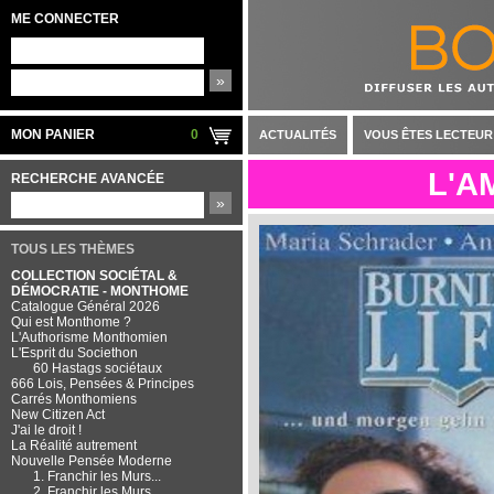
ME CONNECTER
»
MON PANIER
0
ACTUALITÉS
VOUS ÊTES LECTEUR
L'A
RECHERCHE AVANCÉE
»
TOUS LES THÈMES
COLLECTION SOCIÉTAL &
DÉMOCRATIE - MONTHOME
Catalogue Général 2026
Qui est Monthome ?
L'Authorisme Monthomien
L'Esprit du Societhon
60 Hastags sociétaux
666 Lois, Pensées & Principes
Carrés Monthomiens
New Citizen Act
J'ai le droit !
La Réalité autrement
Nouvelle Pensée Moderne
1. Franchir les Murs...
2. Franchir les Murs...