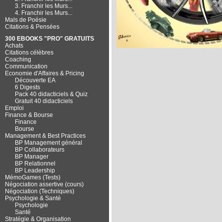
3. Franchir les Murs...
4. Franchir les Murs...
Mals de Poésie
Citations & Pensées
300 EBOOKS "PRO" GRATUITS
Achats
Citations célèbres
Coaching
Communication
Economie d'Affaires & Pricing
Découverte EA
6 Digests
Pack 40 didacticiels & Quiz
Gratuit 40 didacticiels
Emploi
Finance & Bourse
Finance
Bourse
Management & Best Practices
BP Management général
BP Collaborateurs
BP Manager
BP Relationnel
BP Leadership
MémoGames (Tests)
Négociation assertive (cours)
Négociation (Techniques)
Psychologie & Santé
Psychologie
Santé
Stratégie & Organisation