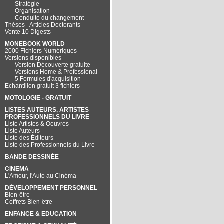
Stratégie
Organisation
Conduite du changement
Thèses - Articles Doctorants
Vente 10 Digests
MONEBOOK WORLD
2000 Fichiers Numériques
Versions disponibles
Version Découverte gratuite
Versions Home & Professional
5 Formules d'acquisition
Echantillon gratuit 3 fichiers
MOTOLOGIE - GRATUIT
LISTES AUTEURS, ARTISTES
PROFESSIONNELS DU LIVRE
Liste Artistes & Oeuvres
Liste Auteurs
Liste des Éditeurs
Liste des Professionnels du Livre
BANDE DESSINÉE
CINEMA
L'Amour, l'Auto au Cinéma
DÉVELOPPEMENT PERSONNEL
Bien-être
Coffrets Bien-ëtre
ENFANCE & EDUCATION