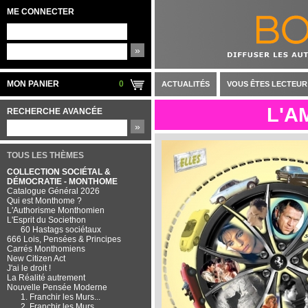
ME CONNECTER
»
MON PANIER
0
ACTUALITÉS
VOUS ÊTES LECTEUR
L'A
RECHERCHE AVANCÉE
»
TOUS LES THÈMES
COLLECTION SOCIÉTAL &
DÉMOCRATIE - MONTHOME
Catalogue Général 2026
Qui est Monthome ?
L'Authorisme Monthomien
L'Esprit du Societhon
60 Hastags sociétaux
666 Lois, Pensées & Principes
Carrés Monthomiens
New Citizen Act
J'ai le droit !
La Réalité autrement
Nouvelle Pensée Moderne
1. Franchir les Murs...
2. Franchir les Murs...