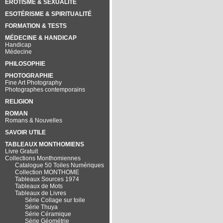
EROTISME & SEXUALITÉ
ESOTÉRISME & SPIRITUALITÉ
FORMATION & TESTS
MÉDECINE & HANDICAP
Handicap
Médecine
PHILOSOPHIE
PHOTOGRAPHIE
Fine Art Photography
Photographes contemporains
RELIGION
ROMAN
Romans & Nouvelles
SAVOIR UTILE
TABLEAUX MONTHOMIENS
Livre Gratuit
Collections Monthomiennes
Catalogue 50 Toiles Numériques
Collection MONTHOME
Tableaux Sources 1974
Tableaux de Mots
Tableaux de Livres
Série Collage sur toile
Série Thuya
Série Céramique
Série Géométrie