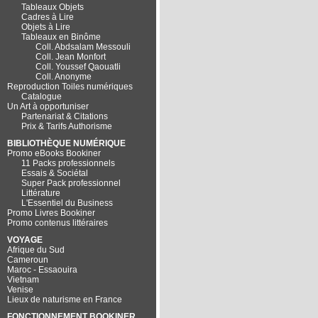
Tableaux Objets
Cadres à Lire
Objets à Lire
Tableaux en Binôme
Coll. Abdsalam Messouli
Coll. Jean Monfort
Coll. Youssef Qaouatli
Coll. Anonyme
Reproduction Toiles numériques
Catalogue
Un Art à opportuniser
Partenariat & Citations
Prix & Tarifs Authorisme
BIBLIOTHÈQUE NUMÉRIQUE
Promo eBooks Bookiner
11 Packs professionnels
Essais & Sociétal
Super Pack professionnel
Littérature
L'Essentiel du Business
Promo Livres Bookiner
Promo contenus littéraires
VOYAGE
Afrique du Sud
Cameroun
Maroc - Essaouira
Vietnam
Venise
Lieux de naturisme en France
FONCTIONNEMENT BOOKINER